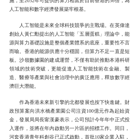
施，至2032年可提供的算力相當於目前香港的36倍，為
人工智能和數字經濟發展築牢根基。
人工智能是未來全球科技競爭的主戰場。在英偉達
創始人黃仁勳提出的人工智能「五層蛋糕」理論中，能
源與算力基礎設施是整個產業體系的底座，重要性不言
而喻。香港的能源供應十分穩固，但算力不足一直是短
板。沙嶺數據園的建成運營，不僅有助於推動本港科研
領域的技術突破，更能促進人工智能技術在金融、製
造、醫療等產業與社會治理中的廣泛應用，釋放數字經
濟巨大潛能。
作為香港未來新引擎的北都發展也按下快進鍵。財
政預算案向洪水橋產業園公司注資100億元作為起始資
金，發展局局長甯漢豪表示，公司預計今年年中正式投
入運作，並將在年內啟動另一片區的招標工作。同日，
河套香港青年科創谷已正式啟動，首批10家企業入駐，