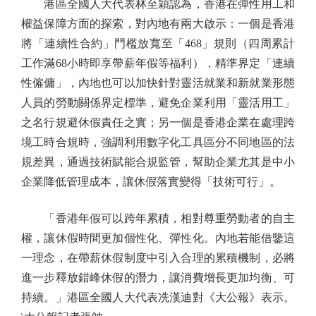
港區全國人大代表林至穎認為，香港在彈性用工和
權益保障方面的探索，對內地有兩大啟示：一個是香港
將「連續性合約」門檻放寬至「468」規則（四周累計
工作滿68小時即享帶薪年假等福利），精準界定「連續
性僱傭」，內地也可以加快針對靈活就業和新就業形態
人員的勞動關係界定標準，避免企業利用「靈活用工」
之名行規避休假責任之實；另一個是香港企業在處理跨
境工時合規時，強調利用數字化工具區分不同地區的法
規差異，通過技術賦能合規監管，幫助企業尤其是中小
企業降低管理成本，讓休假落實變得「技術可行」。
「香港年假可以跨年累積，相對尊重勞動者的自主
權，讓休假時間更加個性化、彈性化。內地若能借鑒這
一理念，在帶薪休假制度中引入合理的累積機制，必將
進一步釋放錯峰休假的潛力，讓消費增長更加均衡、可
持續。」港區全國人大代表冼漢迪對《大公報》表示。