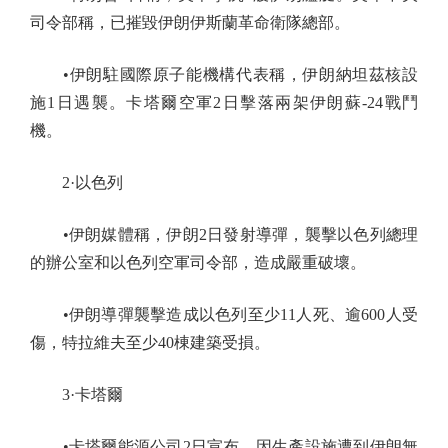
司令部稱，已摧毀伊朗伊斯蘭革命衛隊總部。
•伊朗駐國際原子能機構代表稱，伊朗納坦茲核設
施1日遇襲。卡塔爾空軍2日擊落兩架伊朗蘇-24戰鬥
機。
2·以色列
•伊朗媒體稱，伊朗2日發射導彈，襲擊以色列總理
的辦公室和以色列空軍司令部，造成嚴重破壞。
•伊朗導彈襲擊造成以色列至少11人死、逾600人受
傷，特拉維夫至少40棟建築受損。
3·卡塔爾
•卡塔爾能源公司2日宣布，因生產設施遭到伊朗無