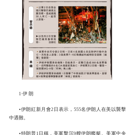
1·伊 朗
•伊朗紅新月會2日表示，555名伊朗人在美以襲擊
中遇難。
•特朗普1日稱，美軍擊沉9艘伊朗艦艇。美軍中央