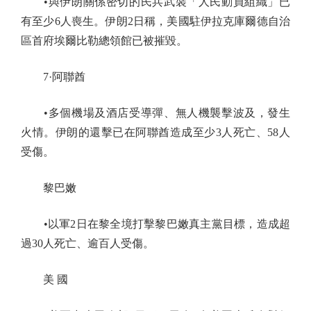
•與伊朗關係密切的民兵武裝「人民動員組織」已
有至少6人喪生。伊朗2日稱，美國駐伊拉克庫爾德自治
區首府埃爾比勒總領館已被摧毀。
7·阿聯酋
•多個機場及酒店受導彈、無人機襲擊波及，發生
火情。伊朗的還擊已在阿聯酋造成至少3人死亡、58人
受傷。
黎巴嫩
•以軍2日在黎全境打擊黎巴嫩真主黨目標，造成超
過30人死亡、逾百人受傷。
美 國