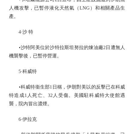
人機攻擊，已暫停液化天然氣（LNG）和相關產品生
產。
4·沙 特
•沙特阿美位於沙特拉斯坦努拉的煉油廠2日遭無人
機襲擊後，已暫停營運。
5·科威特
•科威特衞生部1日稱，伊朗對美以的反擊已在科威
特造成1人死亡、32人受傷。美國駐科威特大使館遇
襲，院內冒出濃煙。
6·伊拉克