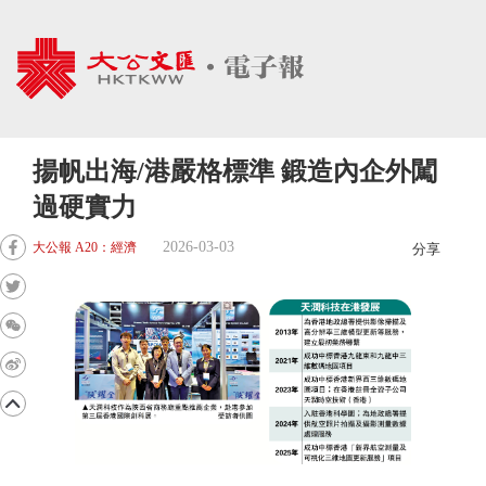
揚帆出海/港嚴格標準 鍛造內企外闖
過硬實力
2026-03-03
大公報 A20：經濟
分享