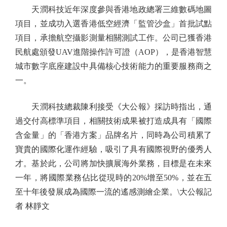
天潤科技近年深度參與香港地政總署三維數碼地圖
項目，並成功入選香港低空經濟「監管沙盒」首批試點
項目，承擔航空攝影測量相關測試工作。公司已獲香港
民航處頒發UAV進階操作許可證（AOP），是香港智慧
城市數字底座建設中具備核心技術能力的重要服務商之
一。
天潤科技總裁陳利接受《大公報》採訪時指出，通
過交付高標準項目，相關技術成果被打造成具有「國際
含金量」的「香港方案」品牌名片，同時為公司積累了
寶貴的國際化運作經驗，吸引了具有國際視野的優秀人
才。基於此，公司將加快擴展海外業務，目標是在未來
一年，將國際業務佔比從現時的20%增至50%，並在五
至十年後發展成為國際一流的遙感測繪企業。\大公報記
者 林靜文