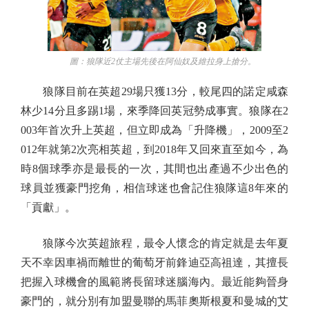
圖：狼隊近2仗主場先後在阿仙奴及維拉身上搶分。
狼隊目前在英超29場只獲13分，較尾四的諾定咸森
林少14分且多踢1場，來季降回英冠勢成事實。狼隊在2
003年首次升上英超，但立即成為「升降機」，2009至2
012年就第2次亮相英超，到2018年又回來直至如今，為
時8個球季亦是最長的一次，其間也出產過不少出色的
球員並獲豪門挖角，相信球迷也會記住狼隊這8年來的
「貢獻」。
狼隊今次英超旅程，最令人懷念的肯定就是去年夏
天不幸因車禍而離世的葡萄牙前鋒迪亞高祖達，其擅長
把握入球機會的風範將長留球迷腦海內。最近能夠晉身
豪門的，就分別有加盟曼聯的馬菲奧斯根夏和曼城的艾