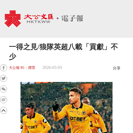
一得之見/狼隊英超八載「貢獻」不
少
2026-03-03
大公報 B1：體育
分享