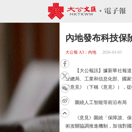
內地發布科技保
大公報 A3：內地
2026-03-03
【大公報訊】據新華社報道：
管總局、工業和信息化部、國家
干意見》（下稱《意見》），從
圍繞人工智能等前沿布局
《意見》圍繞「保障誰、保什
術攻關協調推進機制，加強對國