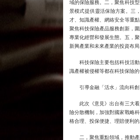
域的保險服務。二，聚焦科技型
景模式提供靈活保險方案。三
才、知識產權、網絡安全等重點
聚焦科技保險產品服務創新，圍
專業化經營和發展生態。五，聚
新興產業和未來產業的投資布局
科技保險主要包括科技活動風
識產權被侵權等都在科技保險的
引導金融「活水」流向科創
此次《意見》出台有三大看點
險分散機制，加強對國家戰略科
格合理、投保便捷、理賠便利的
二，聚焦重點領域，推動產品