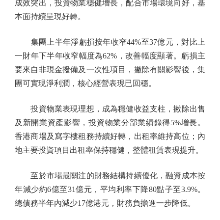
成效突出，投資物業穩健增長，配合市場環境向好，基
本面持續呈現好轉。
集團上半年淨虧損按年收窄44%至37億元，對比上
一財年下半年收窄幅度為62%，改善幅度顯著。虧損主
要來自非現金撥備及一次性項目，撇除有關影響後，集
團可實現淨利潤，核心經營表現已回穩。
投資物業表現理想，成為穩健收益支柱，撇除出售
及新開業資產影響，投資物業分部業績錄得5%增長。
香港商場及寫字樓租務持續好轉，出租率維持高位；內
地主要投資項目出租率保持穩健，整體租賃表現提升。
至於市場最關注的財務結構持續優化，融資成本按
年減少約6億至31億元，平均利率下降80點子至3.9%。
總債務半年內減少17億港元，財務負擔進一步降低。