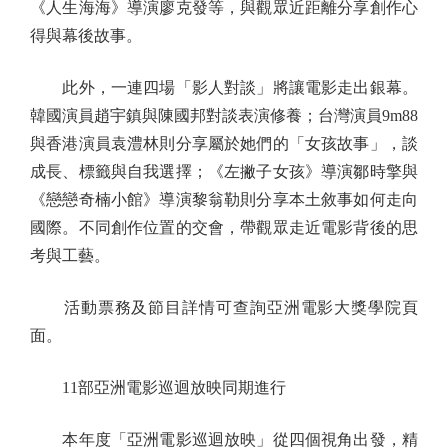
《人生海海》導演廖克發等，與觀眾近距離分享創作心
得與幕後故事。
此外，一連四場「影人對談」將讓電影走出銀幕。
韓國演員趙宇鎮與陳國邦對談表演修養；台灣演員9m88
與香港演員袁澧林則分享屬於她們的「女孩故事」，談
成長、標籤與自我選擇；《左撇子女孩》導演鄒時擎與
《戀戀奇楠小館》導演黎翁勒則分享本土敘事如何走向
國際。不同創作位置的交會，帶觀眾走近電影背後的思
考與工藝。
活動票務及節目詳情可查詢亞洲電影大獎學院頁
面。
11部亞洲電影巡迴放映同期進行
本年度「亞洲電影巡迴放映」從四個視角出發，精