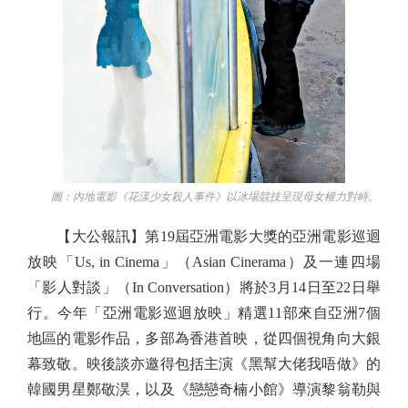
圖：內地電影《花漾少女殺人事件》以冰場競技呈現母女權力對峙。
【大公報訊】第19屆亞洲電影大獎的亞洲電影巡迴
放映「Us, in Cinema」（Asian Cinerama）及一連四場
「影人對談」（In Conversation）將於3月14日至22日舉
行。今年「亞洲電影巡迴放映」精選11部來自亞洲7個
地區的電影作品，多部為香港首映，從四個視角向大銀
幕致敬。映後談亦邀得包括主演《黑幫大佬我唔做》的
韓國男星鄭敬淏，以及《戀戀奇楠小館》導演黎翁勒與