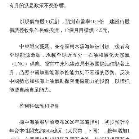
有升的派息政策不受影響。
以現價每股10元計，預測市盈率10.5倍，建議待股
價調整收集作長線投資，12個月目標價14.5元。
中東戰火蔓延，並令霍爾木茲海峽被封鎖，後者為
全球能源命脈，承載全球近五分一石油和液化天然氣
（LNG）供應。當前中東地緣政局刺激國際油價顯著上
升，凸顯中國加重能源掌控能力刻不容緩的形勢。反映
中國勢必加強海上油氣勘探與開採能力的投資，以增強
能源自給自足能力。
盈利料錄溫和增長
據中海油服早前發布2026年戰略指引，初步預計今
年資本性開支約84.4億元（人民幣，下同），按年增加1