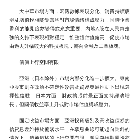
大中華市場方面，宏觀數據表現分化、消費持續疲
弱及增值稅相關憂慮均對市場情緒構成壓力，同時企業
盈利的能見度亦變得愈來愈重要。內地A股在人民幣走
強的支持下表現相對穩定，惟整體估值偏高，促使市場
由過去升幅較大的科技板塊，轉向金融及工業板塊。
債價上行空間有限
亞洲（日本除外）市場內部分化進一步擴大。東南
亞股市則在政治不確定性改善及貿易發展推動下出現選
擇性復甦。日本方面，財政擴張前景正面支持經濟增
長，但國債收益率上升或對市場估值構成壓力。
固定收益市場方面，亞洲投資級別及高收益債券的
信貸息差維持於偏緊水平，在孳息曲線可能趨向陡斜的
情況下，債券價格的上行空間有限、並且存續期風險亦