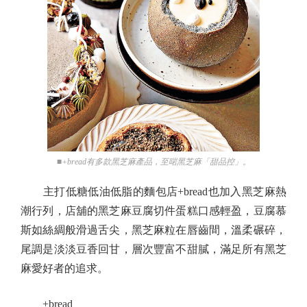
■+bread有多款黑芝麻產品，至啱黑芝麻「甜品控」。
主打低糖低油低脂的麵包店+bread也加入黑芝麻熱
潮行列，店舖的黑芝麻豆腐切件蛋糕口感輕盈，豆腐慕
斯如絲綢般滑過舌尖，黑芝麻粒在唇齒間，溫柔碾碎，
尾調是淡淡豆香回甘，層次豐富不甜膩，滿足所有黑芝
麻愛好者的追求。
+bread