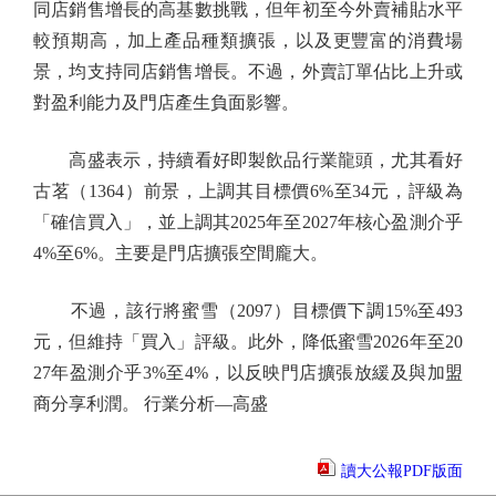
同店銷售增長的高基數挑戰，但年初至今外賣補貼水平
較預期高，加上產品種類擴張，以及更豐富的消費場
景，均支持同店銷售增長。不過，外賣訂單佔比上升或
對盈利能力及門店產生負面影響。
高盛表示，持續看好即製飲品行業龍頭，尤其看好
古茗（1364）前景，上調其目標價6%至34元，評級為
「確信買入」，並上調其2025年至2027年核心盈測介乎
4%至6%。主要是門店擴張空間龐大。
不過，該行將蜜雪（2097）目標價下調15%至493
元，但維持「買入」評級。此外，降低蜜雪2026年至20
27年盈測介乎3%至4%，以反映門店擴張放緩及與加盟
商分享利潤。 行業分析—高盛
讀大公報PDF版面