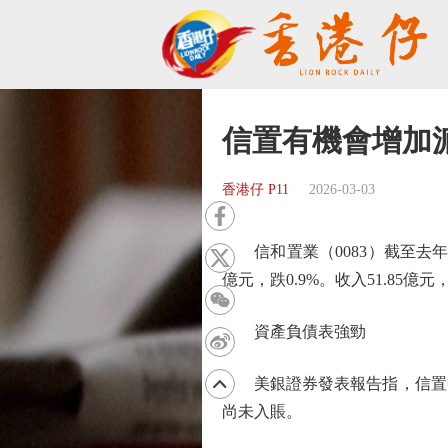
信置有機會增加
香港仔 P11
2026-03-03
信和置業（0083）截至去年12
億元，跌0.9%。收入51.85億
資產負債表強勁
美銀證券發表報告指，信置中期
尚未入賬。