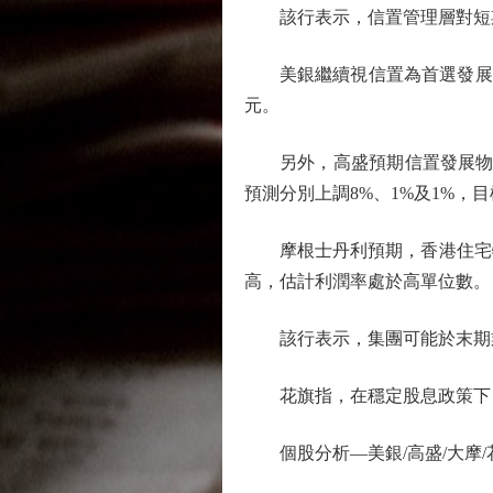
該行表示，信置管理層對短期
美銀繼續視信置為首選發展商之
元。
另外，高盛預期信置發展物業利潤率
預測分別上調8%、1%及1%，目
摩根士丹利預期，香港住宅物業
高，估計利潤率處於高單位數。
該行表示，集團可能於末期業績
花旗指，在穩定股息政策下，信
個股分析—美銀/高盛/大摩/