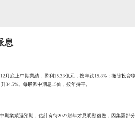
派息
月底止中期業績，盈利15.33億元，按年跌15.8%；撇除投資
元，升34.5%。每股派中期息15仙，按年持平。
業績遜預期，估計有待2027財年才見明顯復甦，因集團部