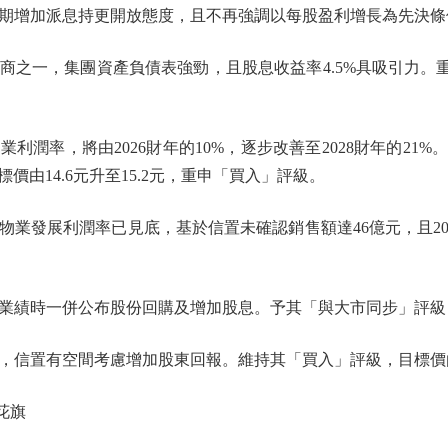
增加派息持更開放態度，且不再強調以每股盈利增長為先決條
一，集團資產負債表強勁，且股息收益率4.5%具吸引力。重申
，將由2026財年的10%，逐步改善至2028財年的21%。將
標價由14.6元升至15.2元，重申「買入」評級。
發展利潤率已見底，基於信置未確認銷售額達46億元，且20
時一併公布股份回購及增加股息。予其「與大市同步」評級，目
置有空間考慮增加股東回報。維持其「買入」評級，目標價由10.
花旗