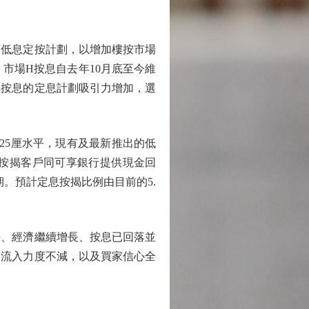
低息定按計劃，以增加樓按市場
，市場H按息自去年10月底至今維
於H按息的定息計劃吸引力增加，選
25厘水平，現有及最新推出的低
按揭客戶同可享銀行提供現金回
。預計定息按揭比例由目前的5.
、經濟繼續增長、按息已回落並
金流入力度不減，以及買家信心全