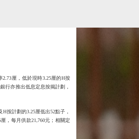
3厘，低於現時3.25厘的H按
他銀行亦推出低息定息按揭計劃，
計劃的3.25厘低出52點子，
厘，每月供款21,760元；相關定