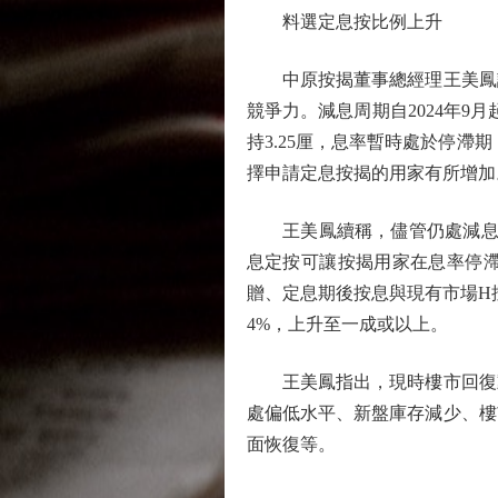
料選定息按比例上升
中原按揭董事總經理王美鳳認
競爭力。減息周期自2024年9
持3.25厘，息率暫時處於停滯
擇申請定息按揭的用家有所增加
王美鳳續稱，儘管仍處減息周期
息定按可讓按揭用家在息率停
贈、定息期後按息與現有市場H
4%，上升至一成或以上。
王美鳳指出，現時樓市回復動
處偏低水平、新盤庫存減少、樓
面恢復等。