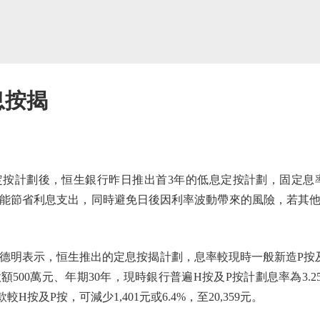
息按揭
劃後，恒生銀行昨日推出首3年的低息定按計劃，固定息率2.7
能節省利息支出，同時避免日後因利率波動帶來的風險，若其
表示，恒生推出的定息按揭計劃，息率較現時一般新造P按及H按
00萬元、年期30年，現時銀行普遍H按及P按計劃息率為3.25
H按及P按，可減少1,401元或6.4%，至20,359元。