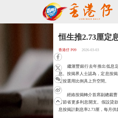
恒生推2.73厘定
香港仔 P09
2026-03-03
繼滙豐銀行去年推出低息定按計
息。按揭界人士認為，定息按揭
定按選用比例具上升空間。
經絡按揭轉介首席副總裁曹德明
可節省更多利息開支。假設貸款額5
息按揭計劃息率2.73厘，每月供款較