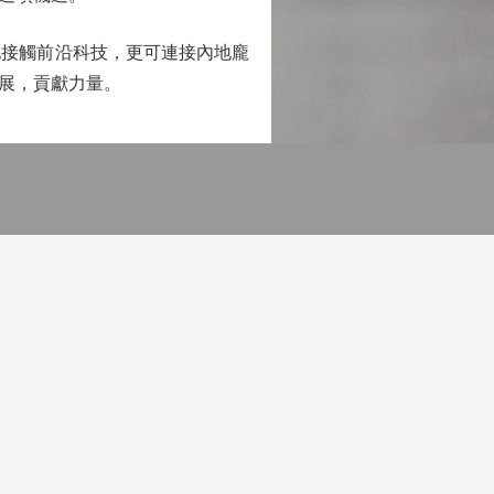
接觸前沿科技，更可連接內地龐
展，貢獻力量。