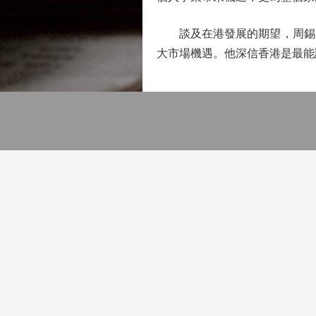
談及在港發展的期望，周錫晨
大市場機遇。他深信香港是最能