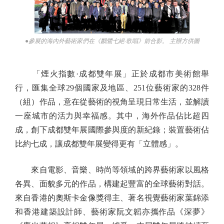
●參展的海內外藝術家們在《鸝鷺七絕·歌唱》前合影。 主辦方供圖
「煙火指數·成都雙年展」正於成都市美術館舉
行，匯集全球29個國家及地區、251位藝術家的328件
（組）作品，意在從藝術的視角呈現日常生活，並解讀
一座城市的活力與幸福感。其中，海外作品佔比超四
成，創下成都雙年展國際參與度的新紀錄；裝置藝術佔
比約七成，讓成都雙年展變得更有「立體感」。
來自電影、音樂、時尚等領域的跨界藝術家以風格
各異、面貌多元的作品，構建起豐富的全球藝術對話。
來自香港的奧斯卡金像獎得主、著名視覺藝術家葉錦添
和香港建築設計師、藝術家阮文韜亦攜作品《深夢》