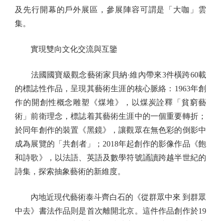
及先行開幕的戶外展區，參展陣容可謂是「大咖」雲
集。
實現雙向文化交流與互鑒
法國國寶級觀念藝術家貝納·維內帶來3件橫跨60載
的標誌性作品，呈現其藝術生涯的核心脈絡：1963年創
作的開創性概念雕塑《煤堆》，以煤炭詮釋「貧窮藝
術」前衛理念，標誌着其藝術生涯中的一個重要轉折；
於同年創作的裝置《黑鏡》，讓觀眾在無色彩的倒影中
成為展覽的「共創者」；2018年起創作的影像作品《飽
和詩歌》，以法語、英語及數學符號誦讀跨越半世紀的
詩集，探索抽象藝術的新維度。
內地近現代藝術泰斗齊白石的《從群眾中來 到群眾
中去》書法作品則是首次離開北京。這件作品創作於19