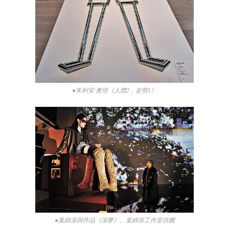
●朱利安·奧培《人體2，姿勢1》
●葉錦添與作品《深夢》。葉錦添工作室供圖