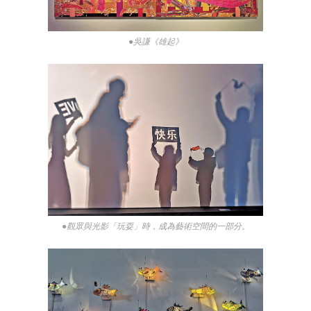
●吳謙《雄起》
●觀眾與光影「玩耍」時，成為藝術空間的一部分。