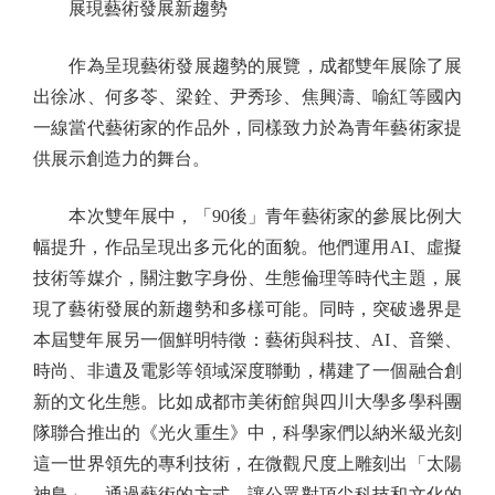
展現藝術發展新趨勢
作為呈現藝術發展趨勢的展覽，成都雙年展除了展
出徐冰、何多苓、梁銓、尹秀珍、焦興濤、喻紅等國內
一線當代藝術家的作品外，同樣致力於為青年藝術家提
供展示創造力的舞台。
本次雙年展中，「90後」青年藝術家的參展比例大
幅提升，作品呈現出多元化的面貌。他們運用AI、虛擬
技術等媒介，關注數字身份、生態倫理等時代主題，展
現了藝術發展的新趨勢和多樣可能。同時，突破邊界是
本屆雙年展另一個鮮明特徵：藝術與科技、AI、音樂、
時尚、非遺及電影等領域深度聯動，構建了一個融合創
新的文化生態。比如成都市美術館與四川大學多學科團
隊聯合推出的《光火重生》中，科學家們以納米級光刻
這一世界領先的專利技術，在微觀尺度上雕刻出「太陽
神鳥」，通過藝術的方式，讓公眾對頂尖科技和文化的