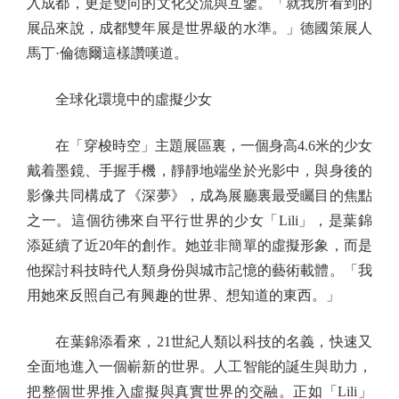
入成都，更是雙向的文化交流與互鑒。「就我所看到的
展品來說，成都雙年展是世界級的水準。」德國策展人
馬丁·倫德爾這樣讚嘆道。
全球化環境中的虛擬少女
在「穿梭時空」主題展區裏，一個身高4.6米的少女
戴着墨鏡、手握手機，靜靜地端坐於光影中，與身後的
影像共同構成了《深夢》，成為展廳裏最受矚目的焦點
之一。這個彷彿來自平行世界的少女「Lili」，是葉錦
添延續了近20年的創作。她並非簡單的虛擬形象，而是
他探討科技時代人類身份與城市記憶的藝術載體。「我
用她來反照自己有興趣的世界、想知道的東西。」
在葉錦添看來，21世紀人類以科技的名義，快速又
全面地進入一個嶄新的世界。人工智能的誕生與助力，
把整個世界推入虛擬與真實世界的交融。正如「Lili」