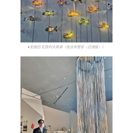
●安德烈·瓦西列夫斯基《魚沒有聲音（亞洲版）》