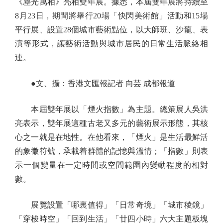
《塵光萬相》亮相雙年展。據悉，本屆雙年展將持續至
8月23日，期間將舉行20場「快閃美術館」活動和15場
平行展、設置28個城市藝術點位，以大師班、沙龍、表
演等形式，讓藝術活動與城市居民的日常生活脈絡相
連。
●文、攝：香港文匯報記者 向芸 成都報道
本屆雙年展以「煙火指數」為主題。總策展人吳洪
亮表示，雙年展這種古老又多元的藝術展示形態，其核
心之一就是在地性。在他看來，「煙火」是生活最鮮活
的象徵符號，承載着群體的記憶與溫情；「指數」則表
示一個變量在一定時間或空間範圍內變動程度的相對
數。
展覽設置「哪裏值得」「日常奇境」「城市稜鏡」
「穿梭時空」「回到生活」「廿四小時」六大主題板塊