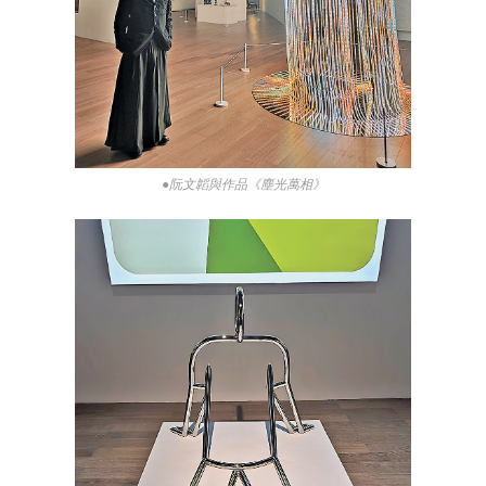
●阮文韜與作品《塵光萬相》