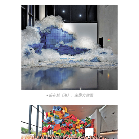
●張有魁《海》。主辦方供圖