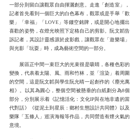
一部分則留白讓觀眾自由揮灑創意。走進「創造室」，
記者首先看到一個巨大的白色幕布，觀眾或是手舉「歡
樂」「幸福」「LOVE」等鏤空銘牌，或是開心地擺出
喜歡的姿勢，在燈光映照下定格自己的剪影。阮文韜告
訴記者，其設計靈感源於皮影戲，讓觀眾在「遊樂場」
與光影「玩耍」時，成為藝術空間的一部分。
展區正中間一束巨大的光束很是吸睛，各種色彩的
變換，代表着太陽、風、雨和竹林，並「渲染」着周圍
的空間，這是阮文韜與學生阮允晴一起創作的《塵光萬
相》。以其為圓心，整個空間被懸垂的白紙劃分為8個
部分，分別展示着《記憶活化：文化IP與在地非遺的當
代對話》《從泥土到星辰：鄉村生態設計共同體》以及
樂隊「五條人」巡演海報等作品，共同營造有煙火氣的
意境。