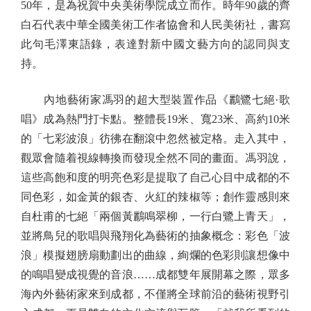
50年，是為祝賀中央美術學院成立而作。時年90歲的齊
白石代表中華全國美術工作者協會和人民美術社，書寫
此句毛澤東語錄，表達對新中國文藝方向的認同與支
持。
內地藝術家馮羽的超大型裝置作品《鸝鷺七絕·歌
唱》成為熱門打卡點。整體長19米、寬23米、高約10米
的「七彩波浪」彷彿在翻滾中忽然被定格。走入其中，
觀眾會隨着視線轉換而發現全然不同的畫面。馮羽說，
這些高飽和度的明亮色彩是提取了自己心目中成都的不
同色彩，如金黃的銀杏、火紅的辣椒等；創作靈感則來
自杜甫的七絕「兩個黃鸝鳴翠柳，一行白鷺上青天」，
並將鳥兒的歌唱與飛翔化為藝術的抽象概念：彩色「波
浪」模擬翅膀扇動劃出的曲線，絢爛的色彩則讓想像中
的鳴唱變成視覺的音浪……成都雙年展開幕之際，眾多
海內外藝術家來到成都，不僅將全球前沿的藝術視野引