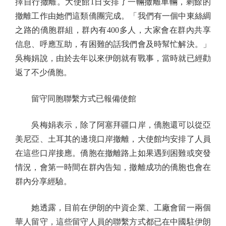
擇自行撤離。大使館1日安排了一輛撤離車輛，剩餘的
撤離工作由她們這類僑團完成。「我們有一個中東絲綢
之路的僑胞群組，群內有400多人，大家會在群內共享
信息、呼應互助，有困難的話我們會及時幫忙解決。」
吳梅娟說，由於去年以來伊朗就有戰事，當時就已經勸
返了不少僑胞。
留守同胞聯繫方式已報備使館
吳梅娟表示，除了阿塞拜疆口岸，僑胞還可以從亞
美尼亞、土耳其的邊境口岸撤離，大使館均安排了人員
在這些口岸接應。僑胞在撤離路上如果遇到困難或突發
情況，會第一時間在群內告知，撤離成功的僑胞也會在
群內分享經驗。
她透露，目前在伊朗的中資企業、工廠會留一兩個
華人留守，這些留守人員的聯繫方式都已在中國駐伊朗