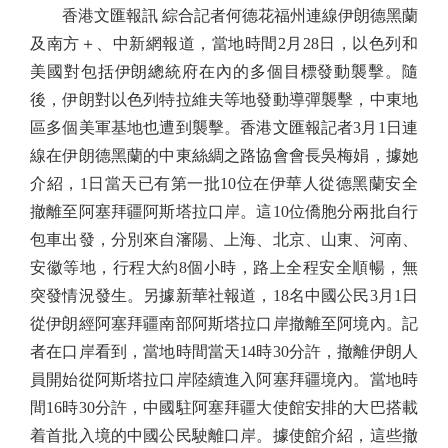
香港文匯報訊 綜合記者何德花福州連線伊朗德黑蘭
及南方＋、中新網報道，當地時間2月28日，以色列和
美國對包括伊朗總統府在內的多個目標發動襲擊。隨
後，伊朗對以色列特拉維夫等地發動導彈襲擊，中東地
區多個美軍基地也遭到襲擊。香港文匯報記者3月1日連
線在伊朗德黑蘭的中東絲綢之路協會會長吳梅娟，據她
介紹，1日當天已有第一批10位在伊華人從德黑蘭安全
撤離至阿塞拜疆阿斯塔拉口岸。這10位僑胞分兩批自行
包車出發，分別來自瀋陽、上海、北京、山東、河南、
安徽等地，行程大約8個小時，路上全程安全順暢，無
突發情況發生。另據新華社報道，18名中國公民3月1日
從伊朗經阿塞拜疆南部阿斯塔拉口岸撤離至阿境內。記
者在口岸看到，當地時間當天14時30分許，撤離伊朗人
員開始從阿斯塔拉口岸陸續進入阿塞拜疆境內。當地時
間16時30分許，中國駐阿塞拜疆大使館安排的大巴搭載
着首批入境的中國公民駛離口岸。據使館介紹，這些撤