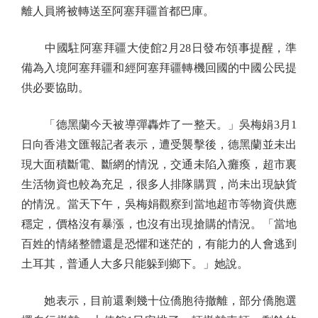
離人員將被轉送至阿塞拜疆首都巴庫。
中國駐阿塞拜疆大使館2月28日發布領事提醒，準
備為入境阿塞拜疆和經阿塞拜疆轉機回國的中國公民提
供必要協助。
「德黑蘭今天被導彈轟炸了一整天。」吳梅娟3月1
日向香港文匯報記者表示，遭受襲擊後，德黑蘭並未出
現大面積斷電、斷網的情況，交通未陷入癱瘓，超市裏
生活物資也較為充足，很多人排隊購買，尚未出現缺貨
的情況。當天下午，吳梅娟觀察到當地超市等物資供應
穩定，價格沒有暴漲，也沒有出現搶購的情況。「當地
百姓的情緒整體還是恐懼和迷茫的，有能力的人會逃到
土耳其，普通人大多只能躲到鄉下。」她說。
她表示，目前還剩幾十位僑胞待撤離，部分僑胞選