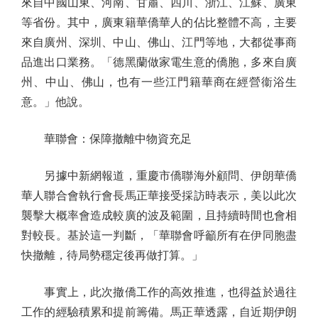
來自中國山東、河南、甘肅、四川、浙江、江蘇、廣東
等省份。其中，廣東籍華僑華人的佔比整體不高，主要
來自廣州、深圳、中山、佛山、江門等地，大都從事商
品進出口業務。「德黑蘭做家電生意的僑胞，多來自廣
州、中山、佛山，也有一些江門籍華商在經營衞浴生
意。」他說。
華聯會：保障撤離中物資充足
另據中新網報道，重慶市僑聯海外顧問、伊朗華僑
華人聯合會執行會長馬正華接受採訪時表示，美以此次
襲擊大概率會造成較廣的波及範圍，且持續時間也會相
對較長。基於這一判斷，「華聯會呼籲所有在伊同胞盡
快撤離，待局勢穩定後再做打算。」
事實上，此次撤僑工作的高效推進，也得益於過往
工作的經驗積累和提前籌備。馬正華透露，自近期伊朗