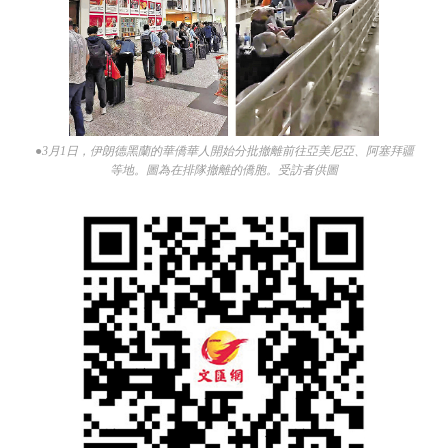
●3月1日，伊朗德黑蘭的華僑華人開始分批撤離前往亞美尼亞、阿塞拜疆
等地。圖為在排隊撤離的僑胞。受訪者供圖