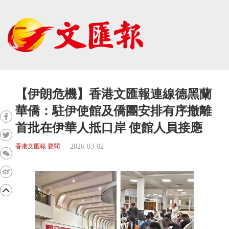
【伊朗危機】香港文匯報連線德黑蘭
華僑：駐伊使館及僑團安排有序撤離
首批在伊華人抵口岸 使館人員接應
2026-03-02
香港文匯報 要聞