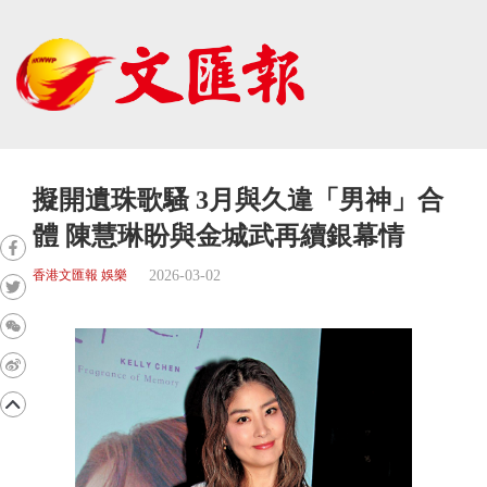
擬開遺珠歌騷 3月與久違「男神」合
體 陳慧琳盼與金城武再續銀幕情
2026-03-02
香港文匯報 娛樂