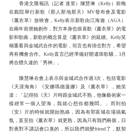
香港文匯報訊（記者 達里）陳慧琳（Kelly）前晚
在戲院舉行新歌《那人那地那天》MV發布會及電影
《薰衣草》放映會，Kelly表示新歌由江海迦（AGA）
在兩年前替她創作，對方本身也很喜歡《薰衣草》的電
影和歌曲，新歌的概念算是《薰衣草》的延續。Kelly笑
稱重看與金城武合作的電影，坦言也有掛念對方，希望
再有機會合作。Kelly直言已經準備好開遺珠歌騷，3月
將合體久違的「男神」。
陳慧琳在會上表示與金城武合作過3次，包括電影
《天涯海角》《安娜瑪德蓮娜》及《薰衣草》，她笑
道：「記得拍《天》片時跟金城武不熟，他像藝術家一
樣經常一個人望海，我就心想你都幾悶。」而到拍
《安》片的時候就開始熟絡，因為有郭富城在場搞氣
氛，直至拍《薰衣草》就更熟，因為只有我們兩個，日
對夜對不講話會口臭的，所以我們就變friend了，默契