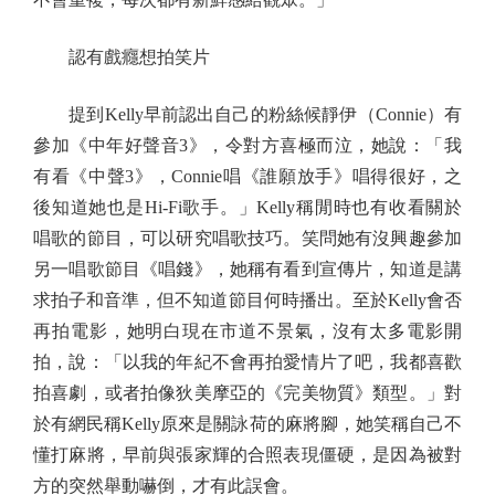
認有戲癮想拍笑片
提到Kelly早前認出自己的粉絲候靜伊（Connie）有
參加《中年好聲音3》，令對方喜極而泣，她說：「我
有看《中聲3》，Connie唱《誰願放手》唱得很好，之
後知道她也是Hi-Fi歌手。」Kelly稱閒時也有收看關於
唱歌的節目，可以研究唱歌技巧。笑問她有沒興趣參加
另一唱歌節目《唱錢》，她稱有看到宣傳片，知道是講
求拍子和音準，但不知道節目何時播出。至於Kelly會否
再拍電影，她明白現在市道不景氣，沒有太多電影開
拍，說：「以我的年紀不會再拍愛情片了吧，我都喜歡
拍喜劇，或者拍像狄美摩亞的《完美物質》類型。」對
於有網民稱Kelly原來是關詠荷的麻將腳，她笑稱自己不
懂打麻將，早前與張家輝的合照表現僵硬，是因為被對
方的突然舉動嚇倒，才有此誤會。