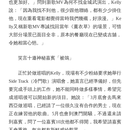
也更加好。」問到新歌MV為何不找金城武演出，Kelly
說：「因為我找不到他，很少跟他聯絡，都有少少掛住
他，現在重看電影都覺得當時我們幾襯，好浪漫。」Ke
lly又稱新歌MV專誠找回當年《薰衣草》的場景，可惜
大部分場景已面目全非，原本的餐廳現在已變成吉舖，
令她相當心悒。」
笑言十邀神秘嘉賓「被鴿」
正忙於做巡唱的Kelly，現場有不少粉絲要求她舉行
Side Track（冷門歌）演唱會，她直言已經準備好，但先
要完成手頭上的工作，她不能同時做多樣事情，希望完
成巡唱後可以開始新的項目。她說：「3月底會去馬來
西亞做巡唱，已經請了一位很久沒有合作的男士，現在
正在練習他的歌曲。5月也會到澳門開騷，不過還未請
到嘉賓，問了一位嘉賓10次他都不得閒，我希望請嘉賓
不會重複，每次都有新鮮感給觀眾。」