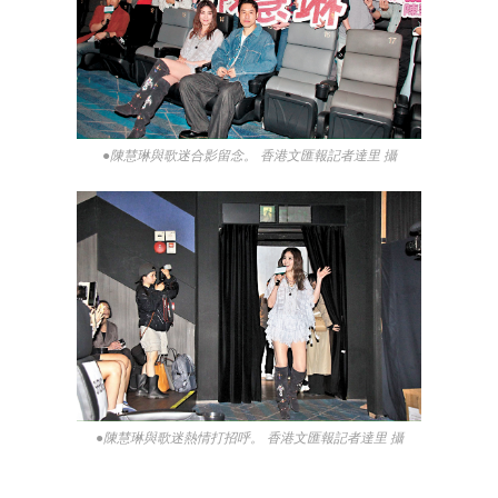
●陳慧琳與歌迷合影留念。 香港文匯報記者達里 攝
●陳慧琳與歌迷熱情打招呼。 香港文匯報記者達里 攝