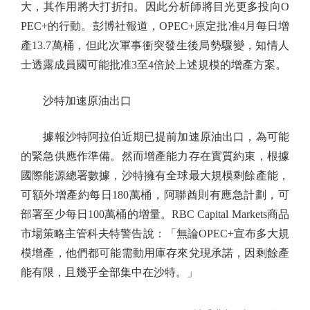
大，其作用將大打折扣。因此分析師將目光更多投向O
PEC+的行動。彭博社報道，OPEC+原定批准4月每日增
產13.7萬桶，但此次軍事衝突發生後局勢驟變，知情人
士透露成員國可能批准3至4倍於上述規模的增產方案。
沙特加速原油出口
據報沙特阿拉伯近期已提前加速原油出口，為可能
的緊急供應作準備。然而增產能力存在實質約束，根據
國際能源總署數據，沙特擁有全球最大規模剩餘產能，
可額外增產約每日180萬桶，阿聯酋則有應急計劃，可
部署至少每日100萬桶的增量。RBC Capital Markets商品
市場策略主管科夫特警告說：「無論OPEC+宣布多大規
模增產，他們都可能需動用庫存來兌現承諾，因剩餘產
能有限，且幾乎全部集中在沙特。」