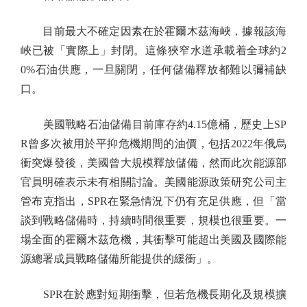
目前最大不確定因素在於霍爾木茲海峽，據報該海
峽已被「實際上」封閉。這條狹窄水道承載着全球約2
0%石油供應，一旦關閉，任何儲備釋放都難以彌補缺
口。
美國戰略石油儲備目前庫存約4.15億桶，歷史上SP
R曾多次被用於平抑危機期間的油價，包括2022年俄烏
衝突爆發後，美國曾大規模釋放儲備，然而此次能源部
官員明確表示未有相關討論。美國能源政策研究公司主
管布克指出，SPR在緊急情況下仍有充足供應，但「當
談到戰略儲備時，持續時間很重要，規模也很重要。一
場全面的霍爾木茲危機，其衝擊可能超出美國及國際能
源總署成員戰略儲備所能提供的緩衝」。
SPR在於應對短期衝擊，但若危機長期化及規模擴