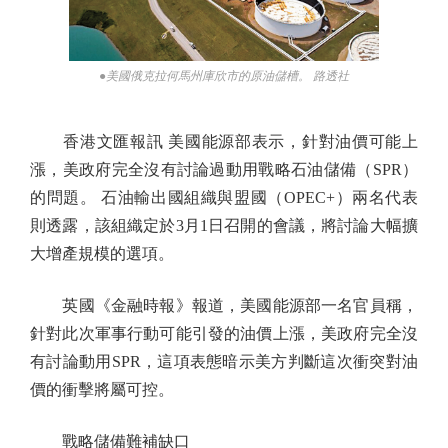
●美國俄克拉何馬州庫欣市的原油儲槽。 路透社
香港文匯報訊 美國能源部表示，針對油價可能上
漲，美政府完全沒有討論過動用戰略石油儲備（SPR）
的問題。 石油輸出國組織與盟國（OPEC+）兩名代表
則透露，該組織定於3月1日召開的會議，將討論大幅擴
大增產規模的選項。
英國《金融時報》報道，美國能源部一名官員稱，
針對此次軍事行動可能引發的油價上漲，美政府完全沒
有討論動用SPR，這項表態暗示美方判斷這次衝突對油
價的衝擊將屬可控。
戰略儲備難補缺口