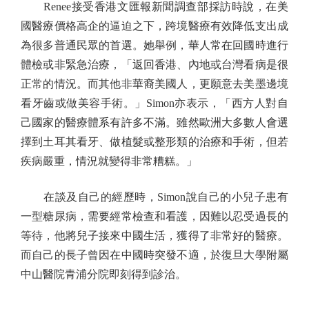
Renee接受香港文匯報新聞調查部採訪時說，在美
國醫療價格高企的逼迫之下，跨境醫療有效降低支出成
為很多普通民眾的首選。她舉例，華人常在回國時進行
體檢或非緊急治療，「返回香港、內地或台灣看病是很
正常的情況。而其他非華裔美國人，更願意去美墨邊境
看牙齒或做美容手術。」Simon亦表示，「西方人對自
己國家的醫療體系有許多不滿。雖然歐洲大多數人會選
擇到土耳其看牙、做植髮或整形類的治療和手術，但若
疾病嚴重，情況就變得非常糟糕。」
在談及自己的經歷時，Simon說自己的小兒子患有
一型糖尿病，需要經常檢查和看護，因難以忍受過長的
等待，他將兒子接來中國生活，獲得了非常好的醫療。
而自己的長子曾因在中國時突發不適，於復旦大學附屬
中山醫院青浦分院即刻得到診治。