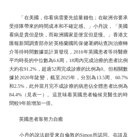
「在美國，你看病需要先掂量錢包；在歐洲你要承
受排隊帶來的時間成本和不確定感。」小丹說，「美國
看病是貴但是快，而歐洲國家是便宜但是慢。」香港文
匯報新聞調查部亦於英格蘭國民保健署網站查詢治療轉
介等待時間數據並計算發現，2016年英國患者等待醫療
平均時長的中位數為6.6周，18周內完成治療的患者比例
大約在91.2%，超過52周完成診療的比例為0。但相關數
據於2020年陡變，截至2025年，分別為13.5周、60.7%
和2.5%，此外當月完不成診療的病患佔全體患者比例為
84.4%（見表一）。這意味着英國患者輪候見醫生的時
間較9年前增加一倍。
英國患者靠努力自癒
小丹的說法頗受來自倫敦的Simon所認同。在談及