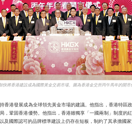
加快將香港建設成為國際黃金交易市場。圖為香港金交所丙午馬年的開市
香港發展成為全球領先黃金市場的建議。他指出，香港特區政
局，鞏固香港優勢。他指出，香港雖獨享「一國兩制」制度的
以及國際認可的品牌標準建設上仍存在短板，制約了其承擔國家