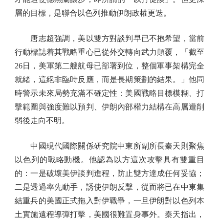
層的目標，是聯合以色列推動伊朗政權更迭。
唐志超強調，美以雙方對談判早已不抱希望，當前
行動標誌着其戰略重心已從外交轉向武力顛覆，「截至
26日，美軍第二艘航母已部署到位，整個軍事架構完全
就緒，這絕非臨時反應，而是長期策劃的結果。」他同
時警示未來局勢充滿不確定性：美國戰略目標模糊、打
擊範圍與強度難以預判、伊朗內部權力結構在高層遭削
弱後走向不明。
中國現代國際關係研究院中東所副所長秦天則聚焦
以色列的戰略動機。他認為以方這次攻擊具有雙重目
的：一是破壞美伊談判進程，防止雙方達成任何妥協；
二是透過率先動手，誘使伊朗反擊，從而將已在中東集
結重兵的美國正式拖入對伊戰爭，一旦伊朗對以色列本
土實施遠程導彈打擊，美國很難置身事外。秦天指出，