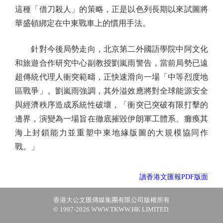
這種「借刀殺人」的策略，正是以色列長期以來試圖將
華盛頓綁定在中東戰車上的慣用手法。
針對今後局勢走向，北京第二外國語學院中阿文化
和旅遊合作研究中心副教授劉嵐雨警告，當前局勢已遠
超傳統代理人衝突範疇，正快速滑向一場「中等烈度地
區戰爭」。劉嵐雨強調，其外溢效應將對全球能源安全
與經濟秩序造成系統性破壞，「衝突已突破有限打擊的
邊界，演變為一場旨在徹底摧毀伊朗軍工體系、癱瘓其
海上封鎖能力並重塑中東地緣版圖的大規模協同作
戰。」
讀香港文匯報PDF版面
香港大公文匯傳媒集團有限公司版權所有
© 1997-2026 WWW.TKWW.HK LIMITED.