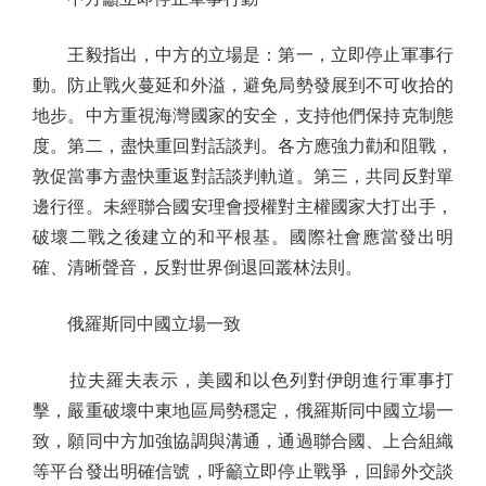
王毅指出，中方的立場是：第一，立即停止軍事行
動。防止戰火蔓延和外溢，避免局勢發展到不可收拾的
地步。中方重視海灣國家的安全，支持他們保持克制態
度。第二，盡快重回對話談判。各方應強力勸和阻戰，
敦促當事方盡快重返對話談判軌道。第三，共同反對單
邊行徑。未經聯合國安理會授權對主權國家大打出手，
破壞二戰之後建立的和平根基。國際社會應當發出明
確、清晰聲音，反對世界倒退回叢林法則。
俄羅斯同中國立場一致
拉夫羅夫表示，美國和以色列對伊朗進行軍事打
擊，嚴重破壞中東地區局勢穩定，俄羅斯同中國立場一
致，願同中方加強協調與溝通，通過聯合國、上合組織
等平台發出明確信號，呼籲立即停止戰爭，回歸外交談