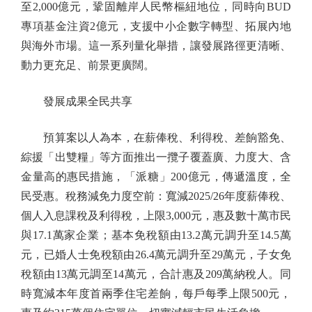
至2,000億元，鞏固離岸人民幣樞紐地位，同時向BUD
專項基金注資2億元，支援中小企數字轉型、拓展內地
與海外市場。這一系列量化舉措，讓發展路徑更清晰、
動力更充足、前景更廣闊。
發展成果全民共享
預算案以人為本，在薪俸稅、利得稅、差餉豁免、
綜援「出雙糧」等方面推出一攬子覆蓋廣、力度大、含
金量高的惠民措施，「派糖」200億元，傳遞溫度，全
民受惠。稅務減免力度空前：寬減2025/26年度薪俸稅、
個人入息課稅及利得稅，上限3,000元，惠及數十萬市民
與17.1萬家企業；基本免稅額由13.2萬元調升至14.5萬
元，已婚人士免稅額由26.4萬元調升至29萬元，子女免
稅額由13萬元調至14萬元，合計惠及209萬納稅人。同
時寬減本年度首兩季住宅差餉，每戶每季上限500元，