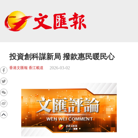
投資創科謀新局 撥款惠民暖民心
2026-03-02
香港文匯報 香江載道