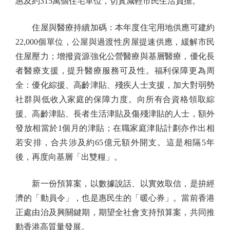
惠及約315萬個住宅單位，切實減輕市民生活負擔。
住屋與醫療持續加碼：本年度住宅用地供應可建約
22,000個單位，公屋與過渡性房屋提速供應，緩解市民
住屋壓力；增撥資源強化公營醫療與基層醫療，優化長
者醫療支援，提升醫療服務可及性。福利保障更為周
全：優化綜援、高齡津貼、殘疾人士支援，加大對弱勢
社群與低收入家庭的保障力度。向所有合資格領取綜
援、高齡津貼、長者生活津貼及傷殘津貼的人士，額外
發放相當於1個月的津貼；在職家庭津貼計劃亦作出相
若安排，合共涉及約65億元額外開支。這是相隔5年
後，再度向基層「出雙糧」。
新一份預算案，以數據說話、以實效取信，是拚經
濟的「動員令」，也是惠民生的「暖心券」。當前香港
正處由治及興關鍵期，期望全社會支持預算案，共同推
動香港高質量發展。