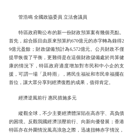
管浩鳴 全國政協委員 立法會議員
特區政府剛公布的新一份財政預算案有幾個亮點。
首先，綜合賬目由原來預算約670億元的赤字轉為錄得2
9億元盈餘；財政儲備預計為6,572億元。公共財政不僅
提早恢復了平衡，更難得是在這個財政儲備處於尚算健
康的情況下，特區政府適度增加對市民和中小企的支
援，可謂一場「及時雨」，將民生福祉和市民幸福擺在
首位，讓大眾分享到經濟復甦的成果，值得肯定。
經濟逆風前行 惠民措施多元
縱觀全球，不少主要經濟體深陷在高赤字、高負債
的困境。反觀我國經濟頂壓前行、向新向優發展；香港
特區亦在外圍情況風高浪急之際，迅速扭轉赤字情況，