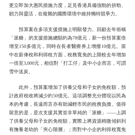
更立即加大惠民措施力度，足見香港具備強勁的拚勁、
韌力與靈活，在複雜的國際環境中維持獨特競爭力。
預算案在多項支援措施上明顯發力。回顧去年俗稱
「派糖」的支援措施總額約為78億元，新一份預算案倍
增至150多億元，同時在長者醫療券上增撥10億元。當
中在薪俸稅和利得稅方面，稅務寬免的上限較去年增加
一倍至3,000元，相信對「打工仔」及中小企而言，可謂
雪中送炭。
此外，預算案增加了供養父母和子女的免稅額，預
計政府稅收將減少約50億元。這項調整充分體現以民為
本的考慮，長遠而言亦有助減輕市民的稅務負擔。值得
留意的是，是次支援其實並非單純的「派糖」——上調
了供養父母和子女的免稅額，實際上將資源稍微傾斜到
有撫養老幼的「夾心階層」；而對中小企的利得稅寬免