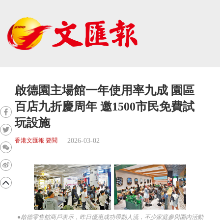
啟德園主場館一年使用率九成 園區
百店九折慶周年 邀1500市民免費試
玩設施
2026-03-02
香港文匯報 要聞
●啟德零售館商戶表示，昨日優惠成功帶動人流，不少家庭參與園內活動