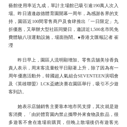
藝館使用率近九成，單計主場館已吸引逾190萬人次入
場。昨日適逢啟德體育園開幕一周年，為感謝各界的支
持，園區近100間零售商戶及食肆推出「一日限定」九
折優惠，又舉辦大型社區同樂日，邀請近1,500名市民免
費體驗八項運動設施，場面熱鬧。●香港文匯報記者 崔
瀅
昨日早上，園區人流明顯增加。零售店舖美珍香負
責人表示，周末客流量較平日顯著上升，除了因為有一
周年優惠活動外，韓國超人氣組合SEVENTEEN演唱會
及《英雄聯盟》LCK盃總決賽在園區舉行，吸引不少遊
客到訪。
她表示店舖銷售主要靠本地市民支撐，其次就是遊
客消費，「由於體育園內禁止攜帶外來食物及飲品，很
多遊客不會在進場前購買，但晚上散場後仍有遊客光