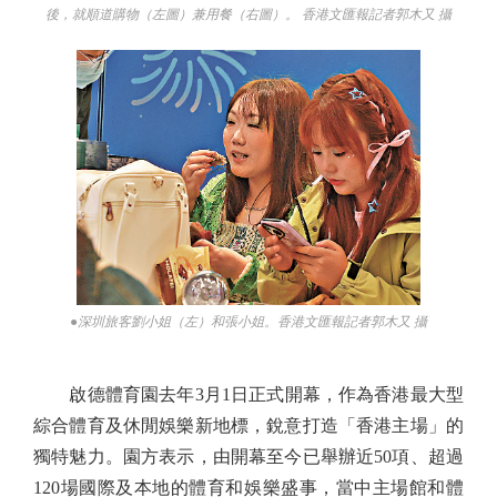
後，就順道購物（左圖）兼用餐（右圖）。 香港文匯報記者郭木又 攝
●深圳旅客劉小姐（左）和張小姐。香港文匯報記者郭木又 攝
啟德體育園去年3月1日正式開幕，作為香港最大型
綜合體育及休閒娛樂新地標，銳意打造「香港主場」的
獨特魅力。園方表示，由開幕至今已舉辦近50項、超過
120場國際及本地的體育和娛樂盛事，當中主場館和體