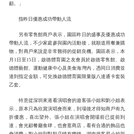
顧。」
指昨日優惠成功帶動人流
另有零售館商戶表示，園區昨日的盛事及優惠成功
帶動人流，不少家庭參與園內活動後，就順道用餐兼購
物，對商戶來說是非常難得的促銷良機。園區表示，本
月1日至15日，啟德體育園之友會員於啟德零售館、啟
德體藝館、運動健康中心及美食海灣內，憑同日消費並
達到指定金額，可兌換啟德體育園限量版八達通卡套裝
乙套。
特意從深圳來港看演唱會的遊客張小姐和劉小姐表
示，原本只為欣賞演唱會而來，到場後才得知商戶有九
折優惠，喜出望外。張小姐在演唱會開場前已提前到
達，會光顧餐廳食肆，也會逛商店，看有合適的飾品也
會消費；劉小姐則對鞋店情有獨鍾。湖南遊客易小姐與