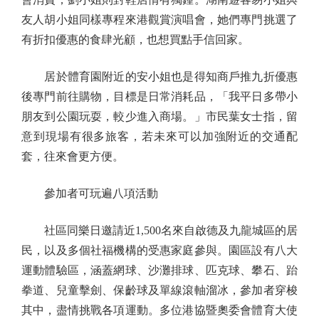
友人胡小姐同樣專程來港觀賞演唱會，她們專門挑選了
有折扣優惠的食肆光顧，也想買點手信回家。
居於體育園附近的安小姐也是得知商戶推九折優惠
後專門前往購物，目標是日常消耗品，「我平日多帶小
朋友到公園玩耍，較少進入商場。」市民葉女士指，留
意到現場有很多旅客，若未來可以加強附近的交通配
套，往來會更方便。
參加者可玩遍八項活動
社區同樂日邀請近1,500名來自啟德及九龍城區的居
民，以及多個社福機構的受惠家庭參與。園區設有八大
運動體驗區，涵蓋網球、沙灘排球、匹克球、攀石、跆
拳道、兒童擊劍、保齡球及單線滾軸溜冰，參加者穿梭
其中，盡情挑戰各項運動。多位港協暨奧委會體育大使