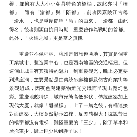
譽，並擁有大大小小各具特色的橋樑，故此亦叫「橋
都」，還有「渝都」與「陪都」，前者因嘉陵江古稱
「渝水」，也是重慶簡稱「渝」的由來，「渝都」由此
得名；後者則源自抗日時期，重慶曾作為戰時的首都。
此外，「火鍋之城」更是當之無愧！
重慶並不像桂林、杭州是個旅遊勝地，其實是個重
工業城市、製造業中心，也是西南地區的交通樞紐。但
這個山城自有其獨特的魅力，到重慶觀光，晚上必定要
到洪崖洞，主要景點是由傳統吊腳樓群及仿古商業街等
景觀組成，因夜色與建築物燈光交織而呈現出魔幻色
彩。重慶地貌特殊，城市形態高低起伏，傳統建築加上
現代大廈，就像「魁星樓」，上了一層之後，有橋連接
對面建築，大樓竟然顯示22樓，反差感很大！據說昔日
的樓宇都沒有電梯，難怪重慶的「三少」，除了單車和
摩托車少，街上也少見到胖子呢！