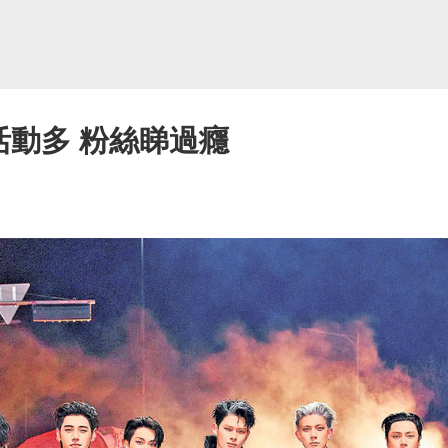
港活動多 粉絲睇過癮