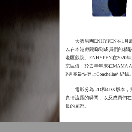
大勢男團ENHYPEN在1月
以在本港戲院睇到成員們的精彩演出。E
老匯戲院。ENHYPEN在20
京巨蛋，於去年年末在MAMA A
P男團最快登上Coachella的紀錄
電影分為 2D和4DX版本，
真情流露的瞬間，以及成員們在酷
長的見證。