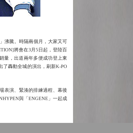
E」沸騰。時隔兩個月，大家又可
DITION]將會在3月5日起，登陸百
百萬銷量，出道兩年多便成功登上東
獻出了轟動全城的演出，刷新K-PO
現場表演、緊湊的排練過程、幕後
YPEN與「ENGENE」一起成