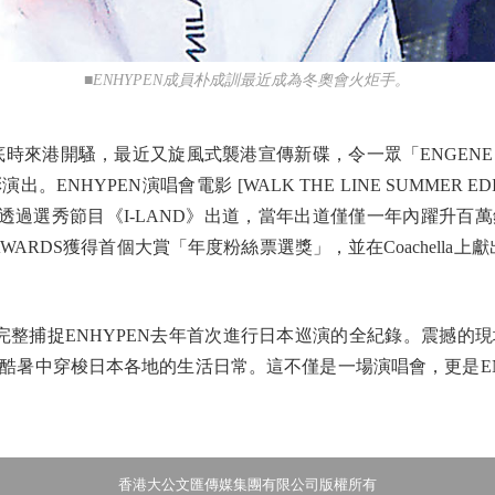
■ENHYPEN成員朴成訓最近成為冬奧會火炬手。
底時來港開騷，最近又旋風式襲港宣傳新碟，令一眾「ENGEN
NHYPEN演唱會電影 [WALK THE LINE SUMMER E
20年透過選秀節目《I-LAND》出道，當年出道僅僅一年內躍升
WARDS獲得首個大賞「年度粉絲票選獎」，並在Coachella上
。
完整捕捉ENHYPEN去年首次進行日本巡演的全紀錄。震撼的
暑中穿梭日本各地的生活日常。這不僅是一場演唱會，更是ENH
香港大公文匯傳媒集團有限公司版權所有