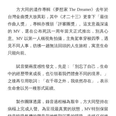
方大同的遺作專輯《夢想家 The Dreamer》去年於
台灣金曲獎大放異彩，其中《才二十三》更拿下「最佳
作曲人獎」，專輯亦獲頒「評審團獎」。這支意義深遠
的 MV，選在公布死訊一周年當天正式推出，別具心
意。MV 以第一人稱視角拍攝，主角駕車穿梭四季，遇
見不同人事，彷彿一趟無法回頭的人生旅程，寓意生命
只能向前。
賦音樂兩度感性發文，先是：「別忘了自己，生命
中的經歷帶來成長，也引領着我們體會不同的境界。」
之後再引用歌詞：「在千尋之外，我依然存在」，表示
生命會以另一種形式延續。
製作團隊透露，錄音過程極為艱辛，方大同堅持在
病榻上完成人聲。為呈現最真實的狀態，MV特別保留