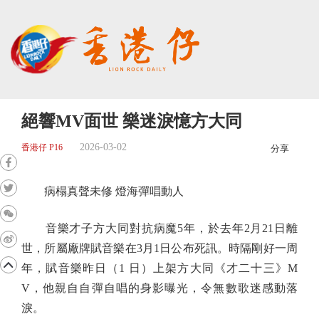
絕響MV面世 樂迷淚憶方大同
2026-03-02
香港仔 P16
分享
病榻真聲未修 燈海彈唱動人
音樂才子方大同對抗病魔5年，於去年2月21日離
世，所屬廠牌賦音樂在3月1日公布死訊。時隔剛好一周
年，賦音樂昨日（1 日）上架方大同《才二十三》M
V，他親自自彈自唱的身影曝光，令無數歌迷感動落
淚。