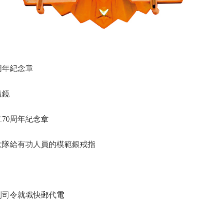
周年紀念章
遠鏡
70周年紀念章
大隊給有功人員的模範銀戒指
司令就職快郵代電