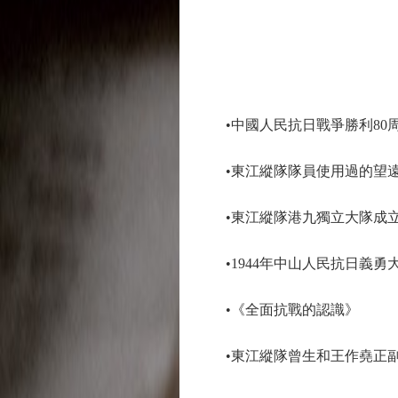
•中國人民抗日戰爭勝利80
•東江縱隊隊員使用過的望
•東江縱隊港九獨立大隊成立
•1944年中山人民抗日義勇
•《全面抗戰的認識》
•東江縱隊曾生和王作堯正副