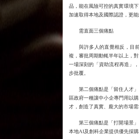
品，能在風險可控的真實環境下
加速取得本地及國際認證，更能
需直面三個痛點
與許多人的直覺相反，目前業
複，審批周期動輒半年以上，對
一場深刻的「資助流程再造」，
步批覆。
第二個痛點是「留住人才」。
區政府一種讓中小企專門用以購
才，創造了真實、龐大的市場需
第三個痛點是「打開場景」。
本地AI及創科企業提供優先採