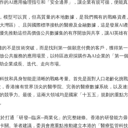
作的AI應用倫理指引和「安全邊界」，讓企業有規可循，便能
模型可以買，但高質量的本地數據，是我們獨有的戰略資產
大灣區）、且與國際標準接軌的醫療及金融數據，這是發展AI
優先推動這些高價值公共數據集的有序開放與共享，讓AI英雄
的不是技術突破，而是找到第一個願意付費的客戶，獲得第一
放公共服務的應用場景，以特區政府採購作為AI企業的「第一
助企業成長、迭代、走向市場。
技和具身智能是清晰的戰略考量。首先是面對人口老齡化挑戰，
次，香港擁有世界頂尖的醫學院、完善的醫療數據系統，以及連
的競爭力。最後，這兩大領域均是國家「十五五」規劃的重點
。
打通「研發─臨床─商業化」的完整鏈條。香港的研發能力毋
卡關。筆者建議，委員會應重點推動建立本港的「醫療監管科技