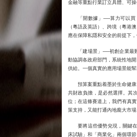
金融等重點行業訂立具體、可操
「開數據」──算力可以買，
（粵語及英語）、跨境（粵港澳
應在保障私隱和安全的前提下，
「建場景」──初創企業最難
動協調各政府部門，系統性地開
供給。一個真實的應用場景能幫
預算案重點着墨於生命健康科
共財政負擔，是必然選擇。其
位；在這條賽道上，我們有真實
策支持，又能打通內地龐大市場
要將這些優勢兌現，關鍵在於
床試驗」和「商業化」兩個環節