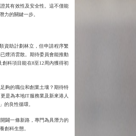
驗證其有效性及安全性。這不僅能
潛力的關鍵一步。
類資助計劃林立，但申請程序繁
早已煙消雲散。期待委員會能推動
創科項目能在8至12周內獲得初
足夠的職位和創業土壤？期待特
更是為本地IT服務業及新來港人
」的良性循環。
開闢一條新路，專門為具潛力的
滋養創科生態。