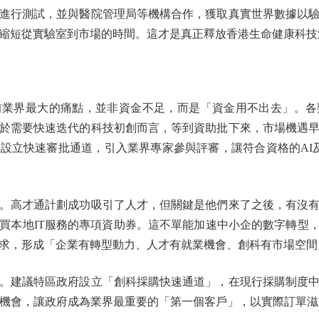
進行測試，並與醫院管理局等機構合作，獲取真實世界數據以
縮短從實驗室到市場的時間。這才是真正釋放香港生命健康科技
界最大的痛點，並非資金不足，而是「資金用不出去」。各
於需要快速迭代的科技初創而言，等到資助批下來，市場機遇
設立快速審批通道，引入業界專家參與評審，讓符合資格的AI及
高才通計劃成功吸引了人才，但關鍵是他們來了之後，有沒有
買本地IT服務的專項資助券。這不單能加速中小企的數字轉型，
求，形成「企業有轉型動力、人才有就業機會、創科有市場空間
建議特區政府設立「創科採購快速通道」，在現行採購制度中
購機會，讓政府成為業界最重要的「第一個客戶」，以實際訂單