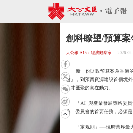
創科瞭望/預算案
大公報 A15：經濟觀察家
2026-02
新一份財政預算案為香港的創
會」，到預留資源建設首個境外
人才匯聚的實在動力。
「AI+與產業發展策略委員
為，委員會的首要任務，必須是
「定規則」──現時業界最大的