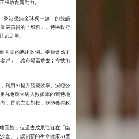
真正釋放創新動力。
。香港坐擁全球獨一無二的雙語
產業最寶貴的「燃料」。特區政府
有用武之地。
個真實的應用案例。委員會應主
個客戶」，讓市場需求去引導技術
利用AI提升醫療效率、減輕公
接內地龐大病人數據庫的獨特地
方向，香港主動對接，既能獲得政
庸置疑，但過去成果往往在「臨
沙盒」，讓創新的生命健康AI產