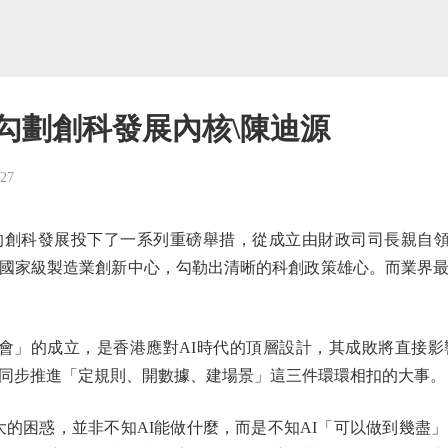
勾劃創科發展內核\陳迪源
-27
科發展投下了一系列重磅舉措，從成立由財政司司長親自領軍
國家級製造業創新中心，勾勒出清晰的科創政策雄心。而業界
會」的成立，是香港應對AI時代的頂層設計，其成敗將直接影
同步推進「定規則、開數據、建場景」這三件環環相扣的大事。
困惑，並非不知AI能做什麼，而是不知AI「可以做到幾盡