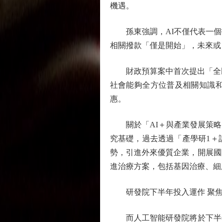
機遇。
孫東強調，AI不僅代表一個技
相關撥款「僅是開始」，未來或
財政預算案中首次提出「全民A
社會能夠全方位普及相關知識
惠。
關於「AI＋與產業發展策略
究基礎，過去透過「產學研1＋
勢，引進外來優質企業，開展國
進治療方案，包括基因治療、細
研發院下半年投入運作 聚焦
而人工智能研發院將於下半年