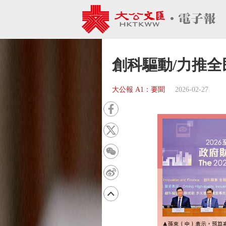
創科驅動/力推全
大公報 A1：要聞
2026-02-27