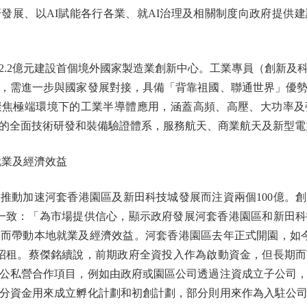
發展、以AI賦能各行各業、就AI治理及相關制度向政府提供
2億元建設首個境外國家製造業創新中心。工業專員（創新及
，需進一步與國家發展對接，具備「背靠祖國、聯通世界」優
聚焦極端環境下的工業半導體應用，涵蓋高頻、高壓、大功率及
的全面技術研發和裝備驗證體系，服務航天、商業航天及新型電
業及經濟效益
動加速河套香港園區及新田科技城發展而注資兩個100億。創
標一致：「為市場提供信心，顯示政府發展河套香港園區和新田
而帶動本地就業及經濟效益。河套香港園區去年正式開園，如今
招租。蔡傑銘續說，前期政府全資投入作為啟動資金，但長期
公私營合作項目，例如由政府或園區公司透過注資成立子公司
分資金用來成立孵化計劃和初創計劃，部分則用來作為入駐公