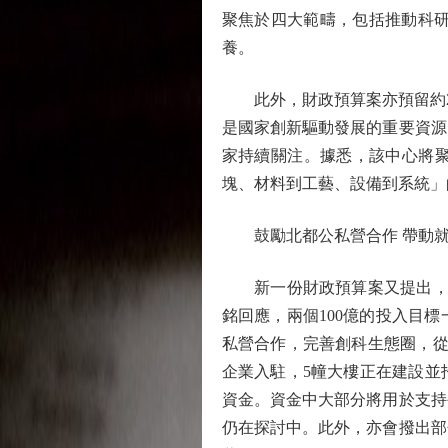
聚焦於四大範疇，包括推動科研
養。
此外，財政預算案亦預留約2.
是國家創新驅動發展的重要資源
家持續關注。據悉，該中心將
塊、材料到工藝、設備到系統」
鼓勵北都公私營合作 帶動就
新一份財政預算案又提出，推
銘回應，兩個100億的投入目
私營合作，完善創科生態圈，從
企業入駐，5幢大樓正在建設並
資金。資金中大部分將用於支持
仍在探討中。此外，亦會撥出部