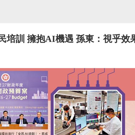
民培訓 擁抱AI機遇 孫東：視乎