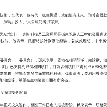
術，也代表一個時代，抓住機遇，就能擁有未來。預算案撥款50
「加碼」投入。\大公報記者 江凌風
I培訓」，創新科技及工業局局長孫東認為人工智能發展迅速
和技能。他表示，政府將按計劃吸取經驗，若成效理想，未來將
委員會」（委員會），孫東表示，香港在相關領域，如診斷、治
計劃」已支持約15個相關項目，目前多個項目正處於成果轉化
際業務，推動產業發展而非純粹科研。孫東續說，要利用香港
胞治療等，希望在生物製藥方面有所突破。
AI賦能等四範疇
正式投入運作，相關工作已進入最後階段。孫東表示，研發院