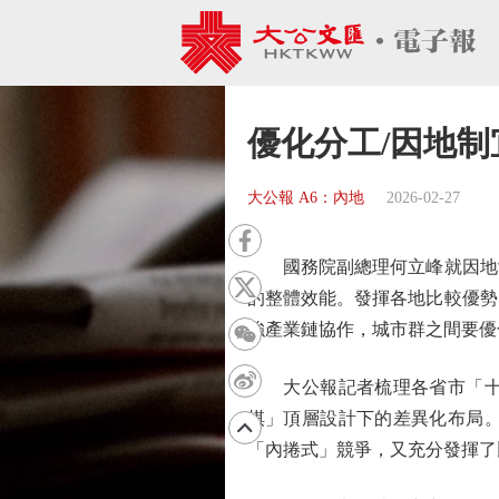
優化分工/因地制
大公報 A6：內地
2026-02-27
國務院副總理何立峰就因地制
的整體效能。發揮各地比較優勢
強產業鏈協作，城市群之間要優
大公報記者梳理各省市「十五
棋」頂層設計下的差異化布局
「內捲式」競爭，又充分發揮了