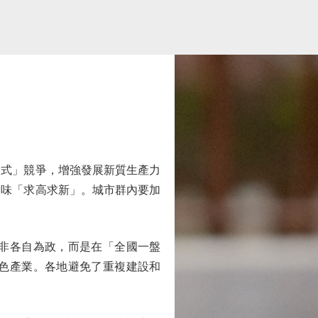
式」競爭，增強發展新質生產力
一味「求高求新」。城市群內要加
非各自為政，而是在「全國一盤
色產業。各地避免了重複建設和