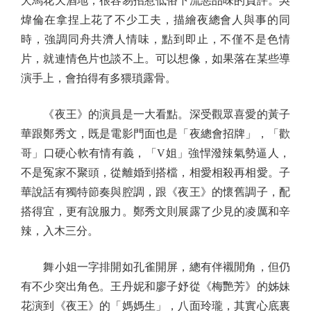
犬馬花天酒地，很容易招惹低俗下流惡品味的負評。吳
煒倫在拿捏上花了不少工夫，描繪夜總會人與事的同
時，強調同舟共濟人情味，點到即止，不僅不是色情
片，就連情色片也談不上。可以想像，如果落在某些導
演手上，會拍得有多猥瑣露骨。
《夜王》的演員是一大看點。深受觀眾喜愛的黃子
華跟鄭秀文，既是電影門面也是「夜總會招牌」，「歡
哥」口硬心軟有情有義，「V姐」強悍潑辣氣勢逼人，
不是冤家不聚頭，從離婚到搭檔，相愛相殺再相愛。子
華說話有獨特節奏與腔調，跟《夜王》的懷舊調子，配
搭得宜，更有說服力。鄭秀文則展露了少見的凌厲和辛
辣，入木三分。
舞小姐一字排開如孔雀開屏，總有伴襯閒角，但仍
有不少突出角色。王丹妮和廖子妤從《梅艷芳》的姊妹
花演到《夜王》的「媽媽生」，八面玲瓏，其實心底裏