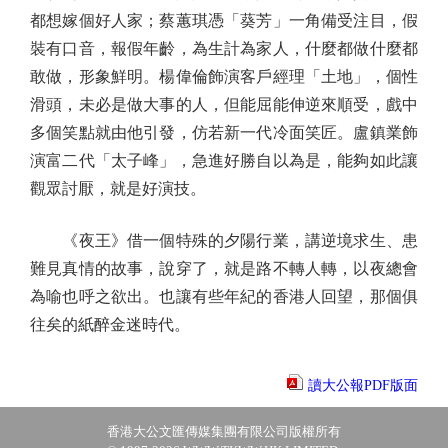
都想嫁個好人家；蔡蕙琪憑「葵芳」一角備受注目，假
裝有口音，報假年齡，為生計為家人，什麼都做什麼都
敢做，形象鮮明。楊偉倫飾演客戶經理「土地」，個性
滑頭，未必是做大事的人，但能屈能伸逆來順受，戲中
多個笑點就由他引發，仿若新一代冷面笑匠。盧鎮業飾
演富二代「太子峰」，急進好勝自以為是，能夠如此讓
觀眾討厭，就是好演技。
《夜王》借一個特殊的夕陽行業，講逆境求生、患
難見真情的故事，說穿了，就是路不轉人轉，以夜總會
為喻也呼之欲出。也讓有些年紀的香港人回望，那個俱
往矣的紙醉金迷時代。
讀大公報PDF版面
香港大公文匯傳媒集團有限公司版權所有