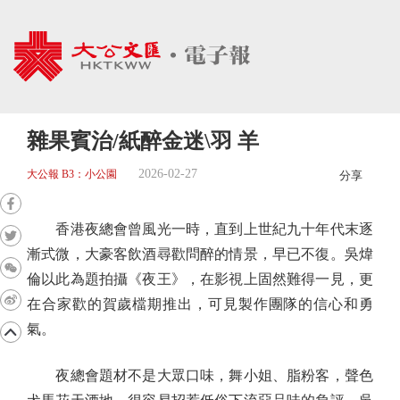
雜果賓治/紙醉金迷\羽 羊
2026-02-27
大公報 B3：小公園
分享
香港夜總會曾風光一時，直到上世紀九十年代末逐
漸式微，大豪客飲酒尋歡問醉的情景，早已不復。吳煒
倫以此為題拍攝《夜王》，在影視上固然難得一見，更
在合家歡的賀歲檔期推出，可見製作團隊的信心和勇
氣。
夜總會題材不是大眾口味，舞小姐、脂粉客，聲色