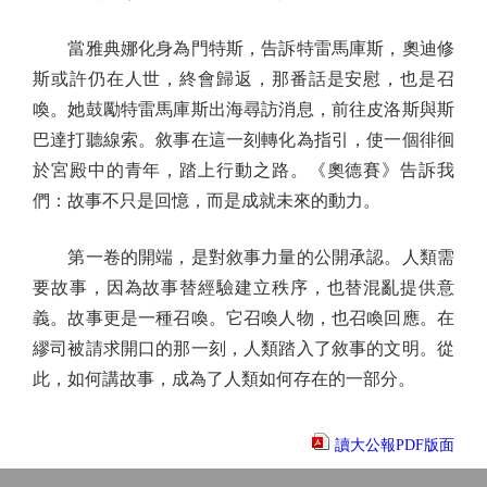
當雅典娜化身為門特斯，告訴特雷馬庫斯，奧迪修
斯或許仍在人世，終會歸返，那番話是安慰，也是召
喚。她鼓勵特雷馬庫斯出海尋訪消息，前往皮洛斯與斯
巴達打聽線索。敘事在這一刻轉化為指引，使一個徘徊
於宮殿中的青年，踏上行動之路。《奧德賽》告訴我
們：故事不只是回憶，而是成就未來的動力。
第一卷的開端，是對敘事力量的公開承認。人類需
要故事，因為故事替經驗建立秩序，也替混亂提供意
義。故事更是一種召喚。它召喚人物，也召喚回應。在
繆司被請求開口的那一刻，人類踏入了敘事的文明。從
此，如何講故事，成為了人類如何存在的一部分。
讀大公報PDF版面