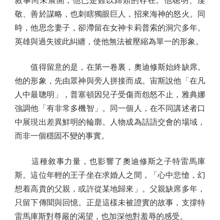
敘事尚未展開，他已是難以歸類的存在。他聰明、虔
敬、善於謀略，也刺瞎獨眼巨人，招來海神的怒火。同
時，他思念妻子，卻滯留在女神卡莉普索的洞穴多年。
英雄與過失彼此糾纏，使他無法被壓縮為單一的形象。
值得留意的是，在第一卷裏，奧迪修斯始終缺席。
他的形象，先由眾神與旁人拼接而成。宙斯說他「在凡
人中最聰明」，普塞頓因兒子受傷而怨怒不止，雅典娜
強調他「有非常多機智」。同一個人，在不同講述者口
中展現出差異鮮明的輪廓。人物成為話語交會的場域，
而非一個穩固不變的事實。
這種敘事力量，也影響了奧迪修斯之子特雷馬庫
斯。這位年輕的王子坐在求婚人之間，「心中悲愴，幻
想着高貴的父親，或許從某地歸來」。父親缺席多年，
只留下傳聞與回憶。正是這樣未被證實的故事，支撐特
雷馬庫斯對尊嚴的渴望，也加深他對羞辱的感受。