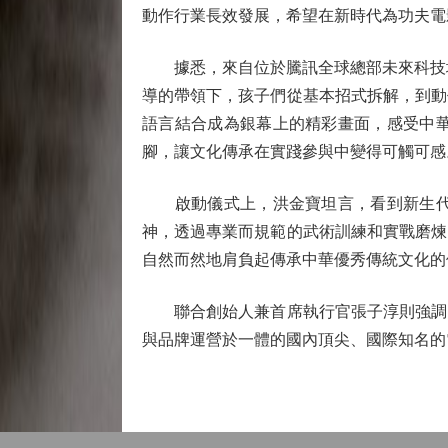
動作行業長效發展，希望在新時代為功夫電
據悉，來自位於騰訊全球總部未來科技城的
導的帶領下，孩子們從基本招式拆解，到動
語言結合成為銀幕上的精彩畫面，感受中
腳，讓文化傳承在實踐參與中變得可觸可感
啟動儀式上，洪金寶坦言，看到新生代對
神，透過專業而規範的武術訓練和實戰磨煉
自然而然地肩負起傳承中華優秀傳統文化的
聯合創始人兼首席執行官張子淳則強調，
與品牌運營於一體的國內頂尖、國際知名的