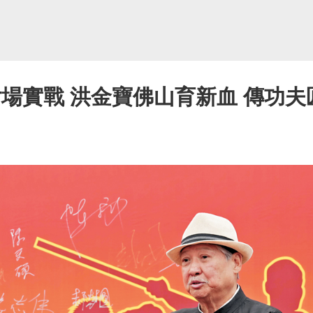
片場實戰 洪金寶佛山育新血 傳功夫