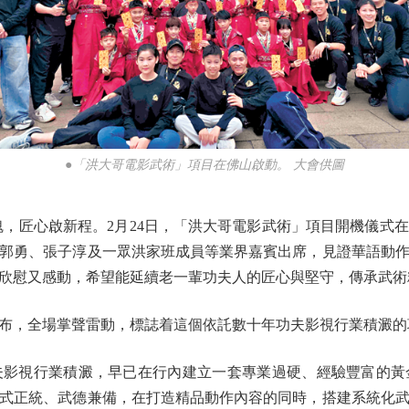
●「洪大哥電影武術」項目在佛山啟動。 大會供圖
匠心啟新程。2月24日，「洪大哥電影武術」項目開機儀式
郭勇、張子淳及一眾洪家班成員等業界嘉賓出席，見證華語動
欣慰又感動，希望能延續老一輩功夫人的匠心與堅守，傳承武術
，全場掌聲雷動，標誌着這個依託數十年功夫影視行業積澱的
視行業積澱，早已在行內建立一套專業過硬、經驗豐富的黃
式正統、武德兼備，在打造精品動作內容的同時，搭建系統化