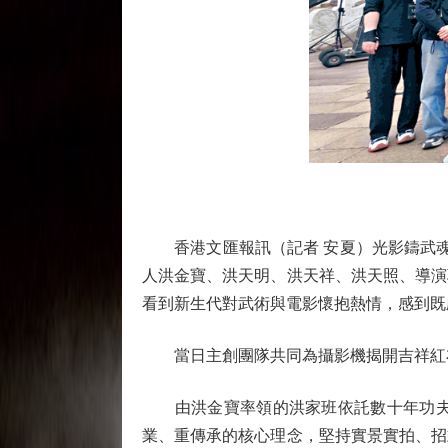
香港文匯報訊（記者 安夏）光影鑄武魂，
人洪金寶、洪天明、洪天祥、洪天照、導演
看到新生代對武術與電影懷抱熱情，感到既
當日主創團隊共同為攝影機揭開吉祥紅布
由洪金寶率領的洪家班依託數十年功夫影
業、重傳承的核心理念，堅持實景實拍、招