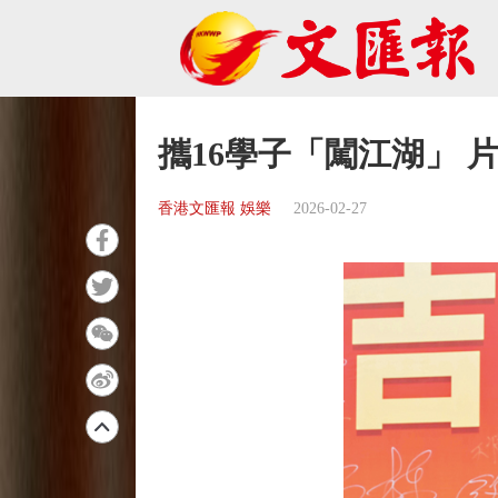
攜16學子「闖江湖」 
香港文匯報 娛樂
2026-02-27