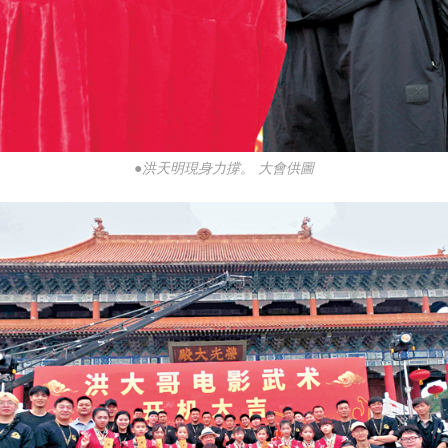
●洪天明現身力撐。 大會供圖