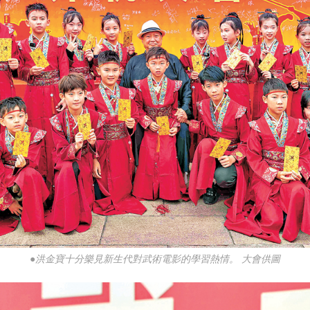
●洪金寶十分樂見新生代對武術電影的學習熱情。 大會供圖