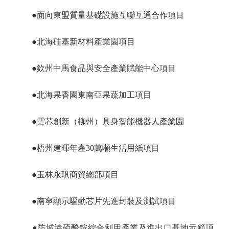
●面向東盟質量基礎設施互聯互通合作項目
●北海硅基新材料產業園項目
●欽州中馬食品與安全產業賦能中心項目
●北海果香園東南亞果蔬加工項目
●雲芯創新（柳州）具身智能機器人產業園
●梧州建暉年產30萬噸生活用紙項目
●玉林永琪商貿總部項目
●南寧顯示驅動芯片先進封裝及測試項目
●防城港硫酸銨綜合利用產業及進出口基地示範項