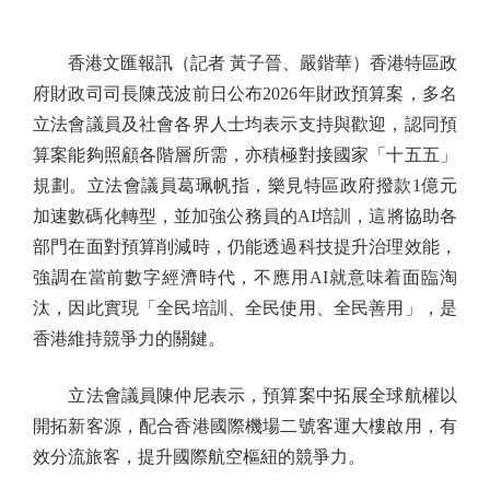
香港文匯報訊（記者 黃子晉、嚴鍇華）香港特區政
府財政司司長陳茂波前日公布2026年財政預算案，多名
立法會議員及社會各界人士均表示支持與歡迎，認同預
算案能夠照顧各階層所需，亦積極對接國家「十五五」
規劃。立法會議員葛珮帆指，樂見特區政府撥款1億元
加速數碼化轉型，並加強公務員的AI培訓，這將協助各
部門在面對預算削減時，仍能透過科技提升治理效能，
強調在當前數字經濟時代，不應用AI就意味着面臨淘
汰，因此實現「全民培訓、全民使用、全民善用」，是
香港維持競爭力的關鍵。
立法會議員陳仲尼表示，預算案中拓展全球航權以
開拓新客源，配合香港國際機場二號客運大樓啟用，有
效分流旅客，提升國際航空樞紐的競爭力。