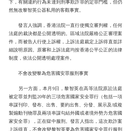
下，有關違約行為未達到刑事欺詐罪的定罪門檻，但仍
然無改黎智英公器私用的客觀事實。
發言人強調，香港法院一直行使獨立審判權，任何
法庭的裁決都是公開透明的。區域法院嚴格公正審理案
件，而被告人行使上訴權，上訴法庭裁定上訴得直並詳
細說明原因。原審和上訴法庭均按香港公平公正的法律
制度，依法公開透明處理案件。
不會改變黎為危害國安罪服刑事實
另一方面，本月9日，黎智英在高等法院原訟法庭
被定罪並判監20年的三項危害國家安全罪行（包括一項
串謀刊印、發布、出售、要約出售、分發、展示及/或複
製煽動刊物罪及兩項串謀勾結外國或者境外勢力危害國
家安全罪），正在獄中服刑。發言人指出，這次欺詐案
上訴得直，不會改變黎智英要為危害國家安全罪行服刑