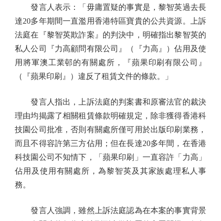
發言人表示：「毋庸置疑的事實是，黎智英過去長
達20多年期間一直濫用香港特區寶貴的公共資源。上訴
法庭在『黎智英欺詐案』的判決中，明確指出黎智英的
私人公司『力高顧問有限公司』（『力高』）佔用及使
用將軍澳工業邨的有關處所，『蘋果印刷有限公司』
（『蘋果印刷』）違反了租賃文件的條款。」
發言人指出，上訴法庭的判案書和原審法官的裁決
理由均揭露了相關租賃條款明確規定，除非獲得香港科
技園公司批准，否則有關處所僅可用於出版印刷業務，
而且不得容許第三方佔用；但在長達20多年間，在香港
科技園公司不知情下，「蘋果印刷」一直容許「力高」
佔用及使用有關處所，為黎智英及其家族處理私人事
務。
發言人強調，雖然上訴法庭認為在本案的事實背景