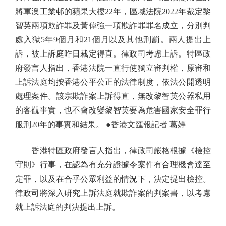
將軍澳工業邨的蘋果大樓22年，區域法院2022年裁定黎
智英兩項欺詐罪及黃偉強一項欺詐罪罪名成立，分別判
處入獄5年9個月和21個月以及其他刑罰。兩人提出上
訴，被上訴庭昨日裁定得直。律政司考慮上訴。特區政
府發言人指出，香港法院一直行使獨立審判權，原審和
上訴法庭均按香港公平公正的法律制度，依法公開透明
處理案件。該宗欺詐案上訴得直，無改黎智英公器私用
的客觀事實，也不會改變黎智英要為危害國家安全罪行
服刑20年的事實和結果。 ●香港文匯報記者 葛婷
香港特區政府發言人指出，律政司嚴格根據《檢控
守則》行事，在認為有充分證據令案件有合理機會達至
定罪，以及在合乎公眾利益的情況下，決定提出檢控。
律政司將深入研究上訴法庭就欺詐案的判案書，以考慮
就上訴法庭的判決提出上訴。