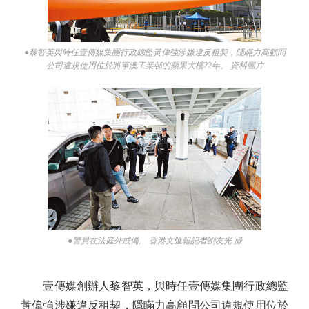
●黎智英與時任壹傳媒集團行政總監黃偉強涉嫌違反租契，隱瞞力高顧問
公司違規使用位於將軍澳工業邨的蘋果大樓22年。 資料圖片
●警員在法庭外戒備。 香港文匯報記者劉友光 攝
壹傳媒創辦人黎智英，與時任壹傳媒集團行政總監
黃偉強涉嫌違反租契，隱瞞力高顧問公司違規使用位於