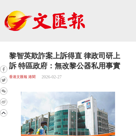
黎智英欺詐案上訴得直 律政司研上
訴 特區政府：無改黎公器私用事實
2026-02-27
香港文匯報 港聞