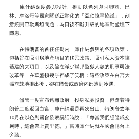
庫什納深度參與設計、推動以色列與阿聯酋、巴
林、摩洛哥等國家關係正常化的「亞伯拉罕協議」，刻
意繞開巴勒斯坦問題，為日後不斷升級的地區動盪埋下
隱患。
在特朗普的首任任期內，庫什納參與的各項政策，
包括旨在吸引房地產項目的移民政策、吸引私人資本搞
基建的大項目，以及旨在減少聯邦監獄人數的刑事司法
改革等，在華盛頓幾乎都成了笑柄：這些政策在白宮大
張旗鼓地推出後，卻在國會或政府內部遭到冷遇。
儘管一度宣布遠離政府，投身私募投資，但隨着特
朗普二度返回白宮，庫什納還是再次出山。特朗普去年
10月在以色列國會發表講話時說：「每當我們想達成交
易時，總會帶上賈里德。」當時庫什納就在國會陽台上
旁聽。