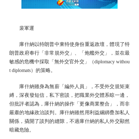
裴軍運
庫什納以特朗普中東特使身份重返政壇，體現了特
朗普政府奉行「非常規外交」、「炮艦外交」，並在最
敏感的危機中採取「無外交官外交」（diplomacy withou
t diplomats）的策略。
庫什納雖身為無薪「編外人員」，不受外交規矩束
縛，深夜發短信，私下密談，把職業外交體系晾一邊，
但批評者認為，庫什納的操作「更像商業整合」，而非
嚴肅的地緣政治談判。庫什納雖然用利益綑綁疊加私人
關係，撬開了談判的縫隙，不過庫什納的私人外交顯然
暗藏危險。