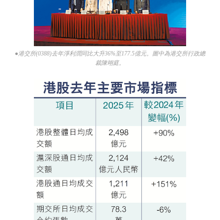
●港交所(0388)去年淨利潤同比大升36%至177.5億元。圖中為港交所行政總
裁陳翊庭。