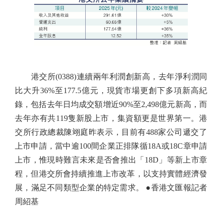
港交所(0388)連續兩年利潤創新高，去年淨利潤同
比大升36%至177.5億元，現貨市場更創下多項新高紀
錄，包括去年日均成交額增近90%至2,498億元新高，而
去年亦有共119隻新股上市，集資額更是世界第一。港
交所行政總裁陳翊庭昨表示，目前有488家公司遞交了
上市申請，當中逾100間企業正排隊循18A或18C章申請
上市，惟現時難言未來是否會推出「18D」等新上市章
程，但港交所會持續推進上市改革，以支持實體經濟發
展，滿足不同類型企業的特定需求。 ●香港文匯報記者
周紹基