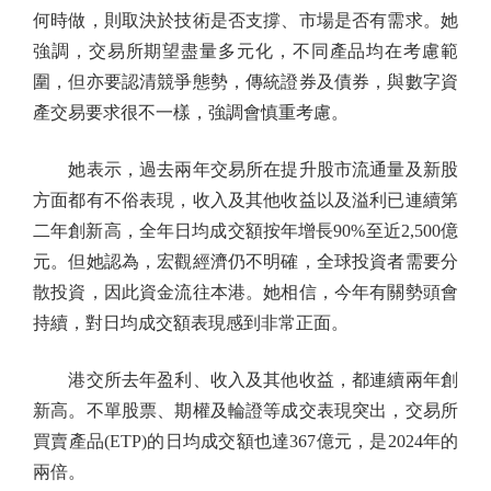
何時做，則取決於技術是否支撐、市場是否有需求。她
強調，交易所期望盡量多元化，不同產品均在考慮範
圍，但亦要認清競爭態勢，傳統證券及債券，與數字資
產交易要求很不一樣，強調會慎重考慮。
她表示，過去兩年交易所在提升股市流通量及新股
方面都有不俗表現，收入及其他收益以及溢利已連續第
二年創新高，全年日均成交額按年增長90%至近2,500億
元。但她認為，宏觀經濟仍不明確，全球投資者需要分
散投資，因此資金流往本港。她相信，今年有關勢頭會
持續，對日均成交額表現感到非常正面。
港交所去年盈利、收入及其他收益，都連續兩年創
新高。不單股票、期權及輪證等成交表現突出，交易所
買賣產品(ETP)的日均成交額也達367億元，是2024年的
兩倍。