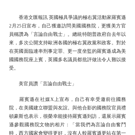
香港文匯報訊 英國極具爭議的極右翼活動家羅賓遜
2月25日宣布，自己獲邀訪問美國國務院，更獲美方官
員稱讚為「言論自由戰士」。總統特朗普政府自去年以
來，多次公開支持歐洲各國的極右翼政黨和政客。對於
在英國面臨連串刑事定罪、更一度坐監的羅賓遜成為美
國國務院座上賓，英國多名議員都批評做法令人難以接
受。
美官員讚「言論自由戰士」
羅賓遜在社媒X上宣布，自己有幸受邀前往國務
院，在美國建立聯盟與友誼。與他合影的國務院官員禮
頓豪斯也表示，很榮幸能接待羅賓遜到訪，還展示羅賓
遜參觀國務院文物的相片：「當我們為言論自由奮鬥
時，西方國家會變得更好，沒有人較羅賓遜更站在第一