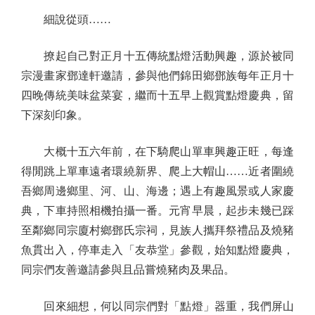
細說從頭……
撩起自己對正月十五傳統點燈活動興趣，源於被同
宗漫畫家鄧達軒邀請，參與他們錦田鄉鄧族每年正月十
四晚傳統美味盆菜宴，繼而十五早上觀賞點燈慶典，留
下深刻印象。
大概十五六年前，在下騎爬山單車興趣正旺，每逢
得閒跳上單車遠者環繞新界、爬上大帽山……近者圍繞
吾鄉周邊鄉里、河、山、海邊；遇上有趣風景或人家慶
典，下車持照相機拍攝一番。元宵早晨，起步未幾已踩
至鄰鄉同宗廈村鄉鄧氏宗祠，見族人攜拜祭禮品及燒豬
魚貫出入，停車走入「友恭堂」參觀，始知點燈慶典，
同宗們友善邀請參與且品嘗燒豬肉及果品。
回來細想，何以同宗們對「點燈」器重，我們屏山