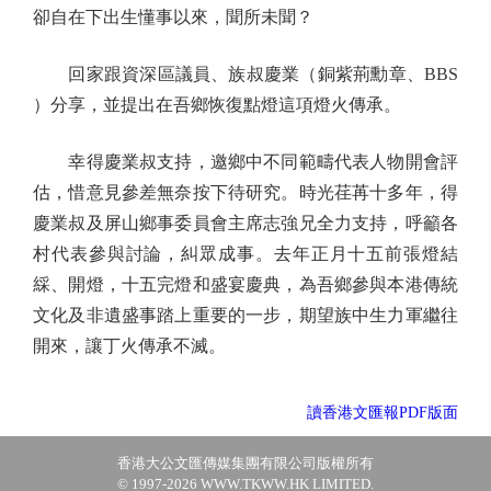
卻自在下出生懂事以來，聞所未聞？
回家跟資深區議員、族叔慶業（銅紫荊勳章、BBS
）分享，並提出在吾鄉恢復點燈這項燈火傳承。
幸得慶業叔支持，邀鄉中不同範疇代表人物開會評
估，惜意見參差無奈按下待研究。時光荏苒十多年，得
慶業叔及屏山鄉事委員會主席志強兄全力支持，呼籲各
村代表參與討論，糾眾成事。去年正月十五前張燈結
綵、開燈，十五完燈和盛宴慶典，為吾鄉參與本港傳統
文化及非遺盛事踏上重要的一步，期望族中生力軍繼往
開來，讓丁火傳承不滅。
讀香港文匯報PDF版面
香港大公文匯傳媒集團有限公司版權所有
© 1997-2026 WWW.TKWW.HK LIMITED.