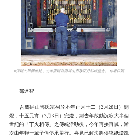
●停辦大半個世紀，去年復辦吾鄉屏山鄧族正月點燈盛會。 作者供圖
鄧達智
吾鄉屏山鄧氏宗祠於本年正月十二（2月28日）開
燈，十五元宵（3月3日）完燈，繼去年啟動沉寂大半個
世紀的「丁火相傳」之傳統活動後，今年再接再厲，漸
次由年輕一輩子侄傳承舉行。喜見已解決將傳統紙燈籠