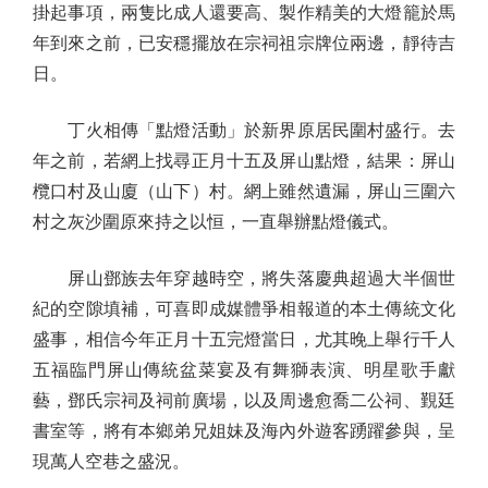
掛起事項，兩隻比成人還要高、製作精美的大燈籠於馬
年到來之前，已安穩擺放在宗祠祖宗牌位兩邊，靜待吉
日。
丁火相傳「點燈活動」於新界原居民圍村盛行。去
年之前，若網上找尋正月十五及屏山點燈，結果：屏山
欖口村及山廈（山下）村。網上雖然遺漏，屏山三圍六
村之灰沙圍原來持之以恒，一直舉辦點燈儀式。
屏山鄧族去年穿越時空，將失落慶典超過大半個世
紀的空隙填補，可喜即成媒體爭相報道的本土傳統文化
盛事，相信今年正月十五完燈當日，尤其晚上舉行千人
五福臨門屏山傳統盆菜宴及有舞獅表演、明星歌手獻
藝，鄧氏宗祠及祠前廣場，以及周邊愈喬二公祠、覲廷
書室等，將有本鄉弟兄姐妹及海內外遊客踴躍參與，呈
現萬人空巷之盛況。