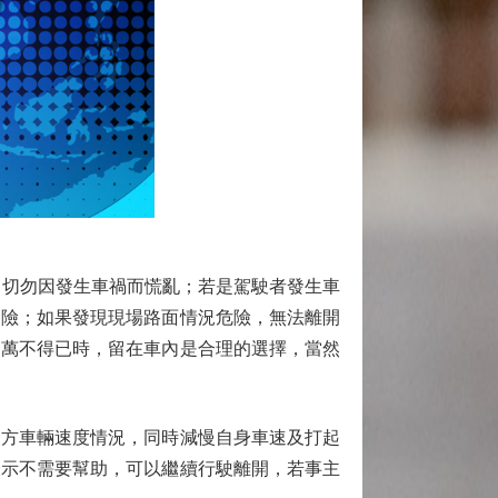
切勿因發生車禍而慌亂；若是駕駛者發生車
避險；如果發現現場路面情況危險，無法離開
，萬不得已時，留在車內是合理的選擇，當然
方車輛速度情況，同時減慢自身車速及打起
表示不需要幫助，可以繼續行駛離開，若事主