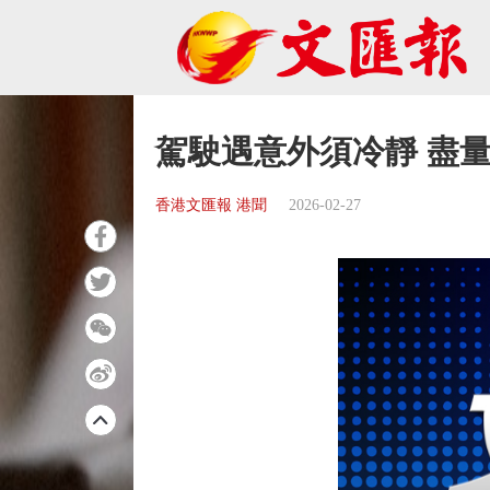
駕駛遇意外須冷靜 盡
香港文匯報 港聞
2026-02-27