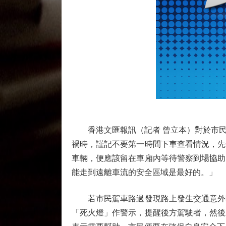
香港文匯報訊（記者 曾立本）對於市民
禍時，謹記不要第一時間下車查看情況，先
車輛，便應該留在車廂內等待警察到場協助
能走到遠離車流的安全區域是最好的。」
若市民駕車路過發現路上發生交通意外時
「死火燈」作警示，提醒後方駕駛者，然後