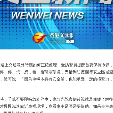
遇上交通意外時應如何正確處理，受訪警員提醒首要保持冷靜，
停一停、想一想，看一看現場環境，盡量到防護欄等安全區域
，波哥說：「因為車輛本身有安全帶，也能承受一定的撞擊力
，千萬不要即時急剎停車，應該先觀察倒後視鏡及側鏡了解後
才慢慢減速靠近車禍現場，查看事主是否需要幫助。如果事主