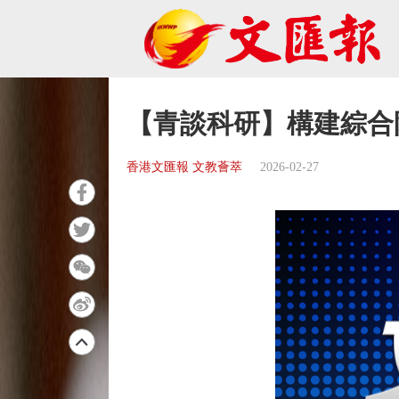
【青談科研】構建綜合
香港文匯報 文教薈萃
2026-02-27