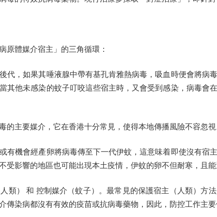
病原體媒介宿主」的三角循環：
代，如果其唾液腺中帶有基孔肯雅熱病毒，吸血時便會將病毒
當其他未感染的蚊子叮咬這些宿主時，又會受到感染，病毒會
的主要媒介，它在香港十分常見，使得本地傳播風險不容忽視
有機會經產卵將病毒傳至下一代伊蚊，這意味着即使沒有宿主
不受影響的地區也可能出現本土疫情，伊蚊的卵不但耐寒，且能
類） 和 控制媒介（蚊子）。最常見的保護宿主（人類）方法
介傳染病都沒有有效的疫苗或抗病毒藥物，因此，防控工作主要