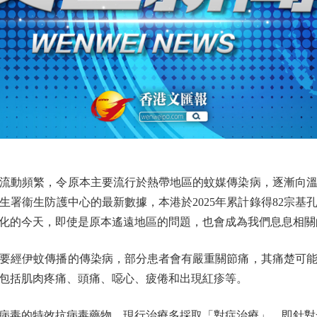
動頻繁，令原本主要流行於熱帶地區的蚊媒傳染病，逐漸向溫
署衞生防護中心的最新數據，本港於2025年累計錄得82宗基孔
化的今天，即使是原本遙遠地區的問題，也會成為我們息息相關
經伊蚊傳播的傳染病，部分患者會有嚴重關節痛，其痛楚可能
包括肌肉疼痛、頭痛、噁心、疲倦和出現紅疹等。
毒的特效抗病毒藥物。現行治療多採取「對症治療」，即針對