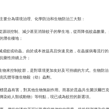
要分為環境治理、化學防治和生物防治三大類：
源頭控制、減少甚至消除蚊子的孳生地，從而降低蚊蟲數量。
的潛在棲地；
成蚊或幼蟲。由於成本效益高且快速見效，在蟲媒病毒流行的
抗藥性持續上升；
物來控制蚊群，是對環境更加友好及可持續的方式。生物防治
克氏體等微生物殺（幼）蟲劑。
昆蟲有害，對其他生物無副作用。而基於昆蟲共生菌沃爾巴克
傳染給人類或動物）等特點，現已成為蚊控的新選項。