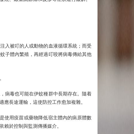
注入被叮的人或動物的血液循環系統；而受
在蚊子體內繁殖，再經過叮咬將病毒傳給其他
。
，病毒也可能在伊蚊種群中長期存在。隨着
適應長途運輸，這使防控工作愈加複雜。
是使用疫苗或藥物降低宿主體內的病原體數
依賴於控制與監測傳播媒介。