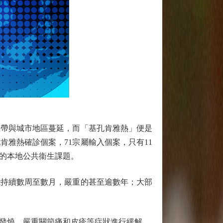
帶與城市地區蔓延，而「基孔肯雅熱」便是
肯雅熱確診個案，71宗屬輸入個案，只有11
的本地公共衞生課題。
持續數周至數月，嚴重的甚至逾數年；大部
發燒、嚴重關節痛和皮疹等症狀進行緩解。