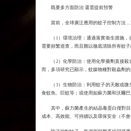
既要多方面防治 還需提前預警
當前，全球廣泛應用的蚊子控制方法，主
（1）環境治理：通過落實衞生措施，從
需要頻繁巡查，而且難以徹底清除所有蚊子
（2）化學防治：使用化學藥劑直接殺滅
而，多項研究已顯示，蚊媒物種對殺蟲劑的
（3）生物防治：利用蚊子的天敵或微生
食蚊魚、巨蚊等；或使用如蘇力菌和沃爾巴
其中，蘇力菌產生的結晶毒蛋白僅對目標
成本、高效能、可持續以及環保安全（不會