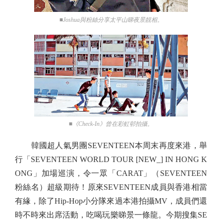
■Joshua與粉絲分享太平山睇夜景靚相。
■《Check-In》曾在彩虹邨拍攝。
韓國超人氣男團SEVENTEEN本周末再度來港，舉
行「SEVENTEEN WORLD TOUR [NEW_] IN HONG K
ONG」加場巡演，令一眾「CARAT」（SEVENTEEN
粉絲名）超級期待！原來SEVENTEEN成員與香港相當
有緣，除了Hip-Hop小分隊來過本港拍攝MV，成員們還
時不時來出席活動，吃喝玩樂睇景一條龍。今期搜集SE