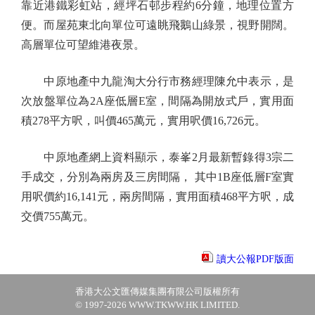
靠近港鐵彩虹站，經坪石邨步程約6分鐘，地理位置方
便。而屋苑東北向單位可遠眺飛鵝山綠景，視野開闊。
高層單位可望維港夜景。
中原地產中九龍淘大分行市務經理陳允中表示，是
次放盤單位為2A座低層E室，間隔為開放式戶，實用面
積278平方呎，叫價465萬元，實用呎價16,726元。
中原地產網上資料顯示，泰峯2月最新暫錄得3宗二
手成交，分別為兩房及三房間隔， 其中1B座低層F室實
用呎價約16,141元，兩房間隔，實用面積468平方呎，成
交價755萬元。
讀大公報PDF版面
香港大公文匯傳媒集團有限公司版權所有
© 1997-2026 WWW.TKWW.HK LIMITED.