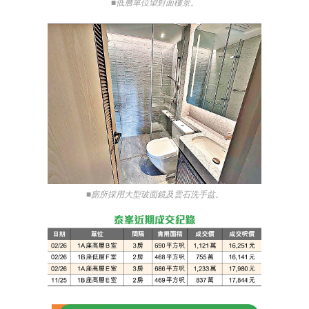
■低層單位望對面樓景。
■廁所採用大型玻面鏡及雲石洗手盆。