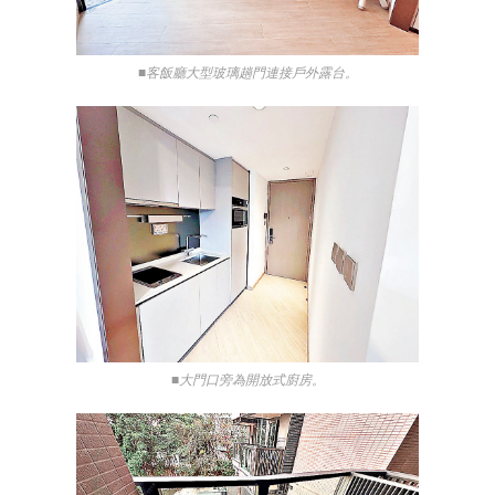
■客飯廳大型玻璃趟門連接戶外露台。
■大門口旁為開放式廚房。