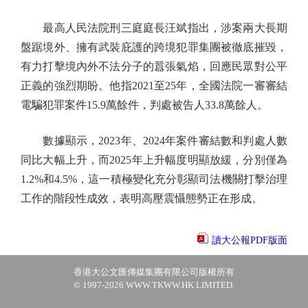
最高人民法院刑三庭庭長汪斌指出，涉案兩大長期
盤踞境外、擁有武裝庇護的跨境犯罪集團被徹底摧毀，
有力打擊境內外不法分子的囂張氣焰，回應民眾對公平
正義的強烈期盼。他指2021至25年，全國法院一審審結
電騙犯罪案件15.9萬餘件，判處被告人33.8萬餘人。
數據顯示，2023年、2024年案件審結數和判處人數
同比大幅上升，而2025年上升幅度明顯放緩，分別僅為
1.2%和4.5%，這一積極變化充分彰顯司法機關打擊治理
工作的階段性成效，表明高壓震懾態勢正在形成。
讀大公報PDF版面
香港大公文匯傳媒集團有限公司版權所有
© 1997-2026 WWW.TKWW.HK LIMITED.