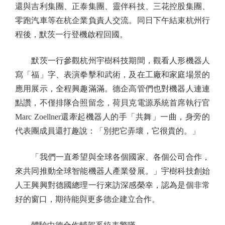
還與吉利集團、正泰集團、靈伴科技、三花控股集團、
零跑汽車等在杭企業負責人交流。同日下午結束杭州行
程後，默茨一行登機啟程回國。
默茨一行參觀杭州宇樹科技期間，觀看人形機器人
寫「福」字、表演拳擊和武術，及在工廠和家庭場景的
應用展示，全程興趣滿滿。德企高管們也對機器人連連
點讚，不僅排隊合照留念，荷貝克電源系統首席執行官
Marc Zoellner還牽起機器人的手「共舞」一曲，身旁的
代表團成員還打趣說：「別把它弄壞，它很貴的。」
「我們一直希望與全球各個國家、各個公司合作，
來共同推動全球智能機器人產業發展。」宇樹科技創始
人王興興對德國總理一行來訪深感榮幸，認為是個非常
好的窗口，期待能與更多德企建立合作。