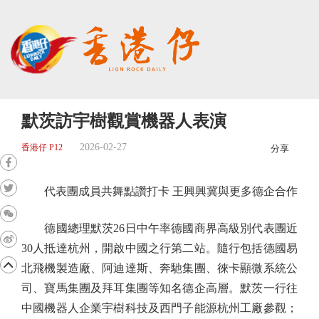
默茨訪宇樹觀賞機器人表演
2026-02-27
香港仔 P12
分享
代表團成員共舞點讚打卡 王興興冀與更多德企合作
德國總理默茨26日中午率德國商界高級別代表團近
30人抵達杭州，開啟中國之行第二站。隨行包括德國易
北飛機製造廠、阿迪達斯、奔馳集團、徠卡顯微系統公
司、寶馬集團及拜耳集團等知名德企高層。默茨一行往
中國機器人企業宇樹科技及西門子能源杭州工廠參觀；