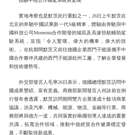
體驗中德合作輔駕系統表驚嘆
實地考察也是默茨此行重點之一，26日上午默茨在
北京的奔馳中國試乘新一代S級轎車，體驗由奔馳與中
國科技公司Momenta合作開發的城區及高速領航輔助駕
駛系統，並指「令人驚嘆。偉大的機車，偉大的技
術。」在杭期間默茨又前往德國企業西門子能源攜手中
國合作夥伴共建的西門子能源杭州工廠，了解企業發展
和技術優勢等。
外交部發言人毛寧26日表示，德國總理默茨訪問中
國成果豐碩、富有意義。商務部新聞發言人何詠前在例
行發布會透露，默茨訪問期間雙方企業達成十餘項商業
協議，涉及汽車、機械、能源、物流、金融等行業。商
務部將與德方一道，共同落實好兩國領導人達成的重要
共識，拓寬合作領域，推動中德經貿合作健康穩定發
展，不斷取得新成果。