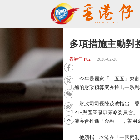
多項措施主動對
香港仔 P02
2026-02-26
今年是國家「十五五」規劃的
出爐的財政預算案亦推出一系列
財政司司長陳茂波指出，香港
「AI+與產業發展策略委員會
香港亦會推進「金融+」，善用
他續指，本港在「一國兩制」